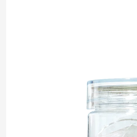
茶
願
–
安
睡
茶
安
神
助
眠
滋
陰
補