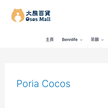
跳
至
主
要
內
容
主頁
Bennlife
茶願
Poria Cocos