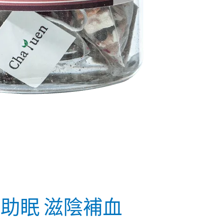
神助眠 滋陰補血