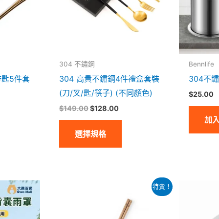
種
款
。
式。
可
304 不鏽鋼
Bennlife
在
啡匙5件套
304 高貴不鏽鋼4件禮盒套裝
304不
產
(刀/叉/匙/筷子) (不同顏色)
$
25.00
品
$
149.00
$
128.00
頁
加
面
選擇規格
選
擇
選
項
原
目
特賣！
始
前
價
價
格：
格：