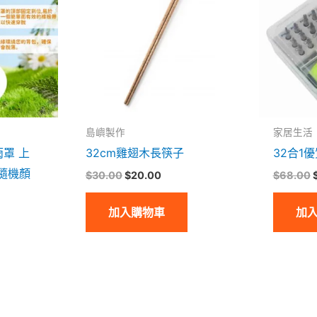
$30.00。
$20.00。
島嶼製作
家居生活
雨罩 上
32cm雞翅木長筷子
32合1
隨機顏
$
30.00
$
20.00
$
68.00
加入購物車
加