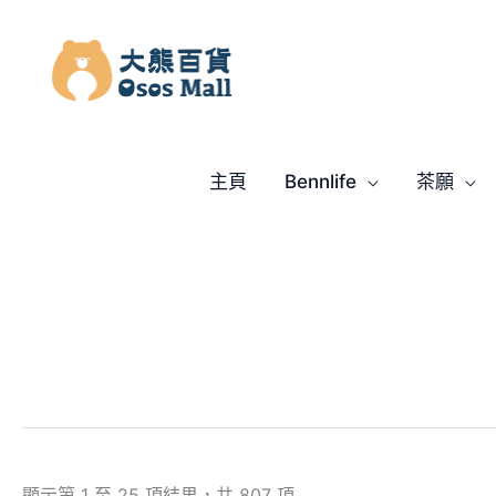
跳
至
主
要
內
容
主頁
Bennlife
茶願
顯示第 1 至 25 項結果，共 807 項