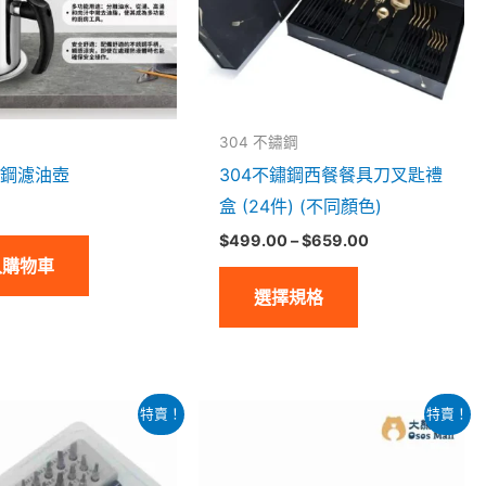
種
款
式。
可
304 不鏽鋼
在
鏽鋼濾油壺
304不鏽鋼西餐餐具刀叉匙禮
產
盒 (24件) (不同顏色)
品
$
499.00
–
$
659.00
頁
入購物車
面
選擇規格
選
擇
選
項
原
目
原
目
特賣！
特賣！
始
前
始
前
價
價
價
價
格：
格：
格：
格：