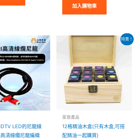
加入購物車
原
目
特賣！
始
前
價
價
格：
格：
$69.00。
$28.00。
家居產品
 HDTV LED的尼龍線
12格精油木盒(只有木盒,可搭
MI高清線纜尼龍編織
配精油一起購買)