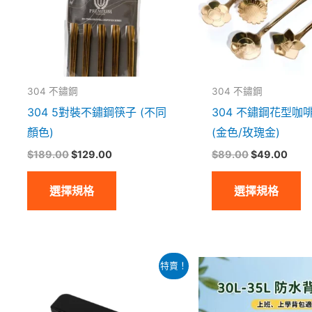
種
種
款
款
式。
式
可
可
304 不鏽鋼
304 不鏽鋼
在
在
304 5對裝不鏽鋼筷子 (不同
304 不鏽鋼花型咖
產
產
顏色)
(金色/玫瑰金)
品
品
$
189.00
$
129.00
$
89.00
$
49.00
頁
頁
面
面
選擇規格
選擇規格
選
選
擇
擇
選
選
項
項
原
目
此
特賣！
始
前
產
價
價
格：
格：
品