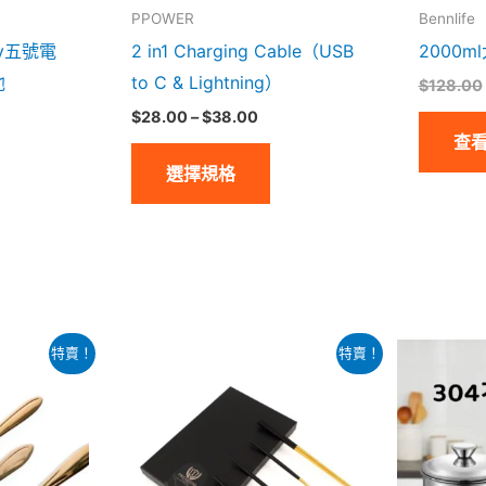
PPOWER
Bennlife
在
.5v五號電
2 in1 Charging Cable（USB
2000
產
池
to C & Lightning）
$
128.00
品
$
28.00
–
$
38.00
頁
查
面
選擇規格
選
擇
選
項
原
目
此
特賣！
特賣！
始
前
產
價
價
格：
格：
品
.00。
$149.00。
$128.00。
有
多