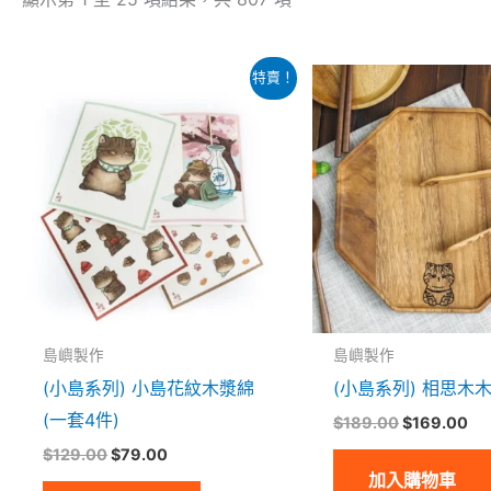
原
目
原
目
特賣！
始
前
始
前
價
價
價
價
格：
格：
格：
格
$129.00。
$79.00。
$189.00。
$1
島嶼製作
島嶼製作
(小島系列) 小島花紋木漿綿
(小島系列) 相思木
(一套4件)
$
189.00
$
169.00
$
129.00
$
79.00
加入購物車