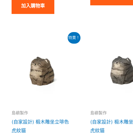
加入購物車
原
目
原
目
特賣！
始
前
始
前
價
價
價
價
格：
格：
格：
格：
$79.00。
$69.00。
$79.00。
$69
島嶼製作
島嶼製作
(自家設計) 椴木雕坐立啡色
(自家設計) 椴木雕
虎紋貓
虎紋貓