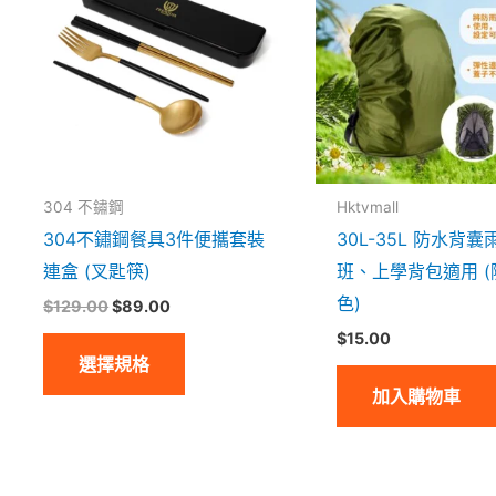
$129.00。
$89.00。
有
多
種
款
式。
可
304 不鏽鋼
Hktvmall
在
304不鏽鋼餐具3件便攜套裝
30L-35L 防水背囊
產
連盒 (叉匙筷)
班、上學背包適用 (
品
色)
$
129.00
$
89.00
頁
$
15.00
面
選擇規格
選
加入購物車
擇
選
項