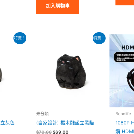
加入購物車
原
目
特賣！
特賣！
始
前
價
價
格：
格：
.00。
$79.00。
$69.00。
未分類
Bennlife
坐立灰色
(自家設計) 椴木雕坐立黑貓
1080P
纜 HD
$
79.00
$
69.00