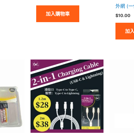
外網 (一
加入購物車
$
10.00
加
價
此
格
產
範
圍：
品
$28.00
到
有
$38.00
多
種
款
式。
可