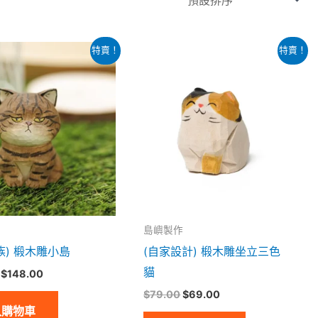
原
目
原
目
特賣！
特賣！
始
前
始
前
價
價
價
價
格：
格：
格：
格：
$198.00。
$148.00。
$79.00。
$69.00。
島嶼製作
族) 椴木雕小島
(自家設計) 椴木雕坐立三色
貓
$
148.00
$
79.00
$
69.00
入購物車