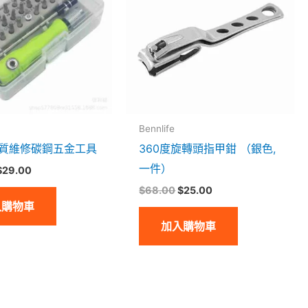
$68.00。
$29.00。
$68.00。
$25.00。
Bennlife
優質維修碳鋼五金工具
360度旋轉頭指甲鉗 （銀色,
一件）
$
29.00
$
68.00
$
25.00
入購物車
加入購物車