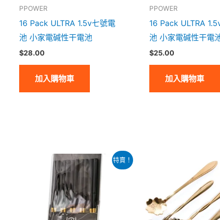
PPOWER
PPOWER
16 Pack ULTRA 1.5v七號電
16 Pack ULTRA 1
池 小家電碱性干電池
池 小家電碱性干電
$
28.00
$
25.00
加入購物車
加入購物車
原
目
原
目
此
此
特賣！
始
前
始
前
產
產
價
價
價
價
格：
格：
格：
格：
品
品
$189.00。
$129.00。
$89.00。
$49
有
有
多
多