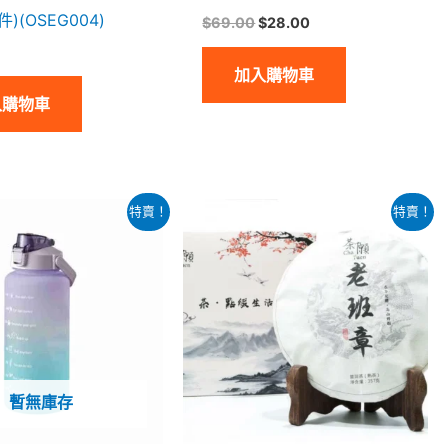
件)(OSEG004)
$
69.00
$
28.00
加入購物車
入購物車
原
目
原
目
特賣！
特賣！
始
前
始
前
價
價
價
價
格：
格：
格：
格：
$128.00。
$50.00。
$188.00。
$168.00。
暫無庫存