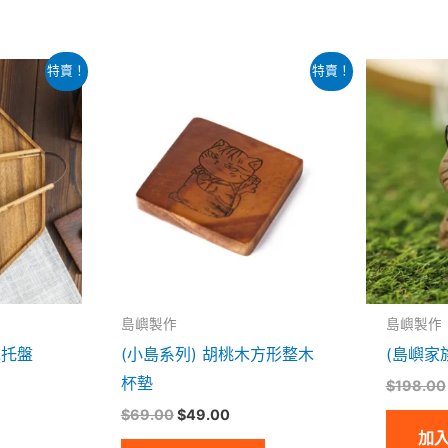
原
目
特賣！
特賣！
始
前
價
價
：
格：
格：
69.00。
$69.00。
$49.00。
島嶼製作
島嶼製作
木托盤
(小島系列) 胡桃木方形整木
(島嶼家
杯墊
$
198.00
$
69.00
$
49.00
加