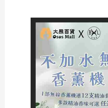
Bennlife
升
級
12
支
精
油
套
裝
(即
送
收
納