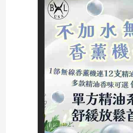
12
支
精
油
套
裝
(即
送
收
納
盒
及
無
線
香
薰