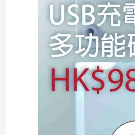
多
功
能
磁
叉,
12
支
精
油
套
裝
及
USA
磁
叉
磁