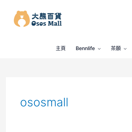
跳
至
主
要
內
容
主頁
Bennlife
茶願
ososmall