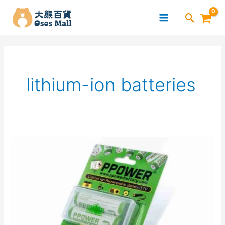
跳
至
主
要
內
容
lithium-ion batteries
探
索
PPOWER
可
充
電
電