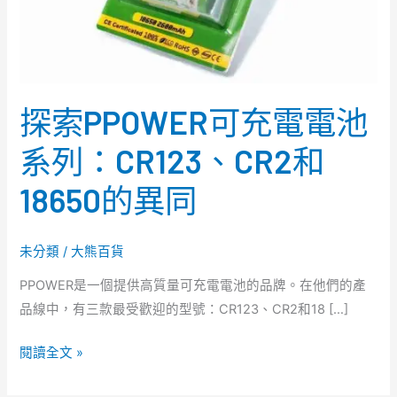
池
系
列：
CR123、
探索PPOWER可充電電池
CR2
和
系列：CR123、CR2和
18650
18650的異同
的
異
同
未分類
/
大熊百貨
PPOWER是一個提供高質量可充電電池的品牌。在他們的產
品線中，有三款最受歡迎的型號：CR123、CR2和18 […]
閱讀全文 »