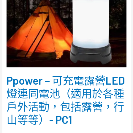
LED
燈
連
同
電
池
（適
用
於
Ppower – 可充電露營LED
各
種
燈連同電池（適用於各種
戶
戶外活動，包括露營，行
外
活
山等等）- PC1
動，
包