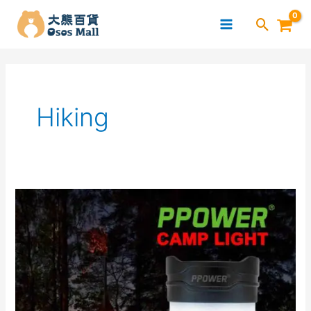
跳
至
主
要
內
容
Hiking
Ppower
–
可
充
電
露
營