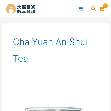
跳
至
主
要
內
容
Cha Yuan An Shui
Tea
茶
願
–
安