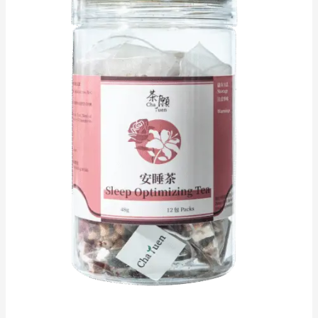
睡
茶
安
神
助
眠
滋
陰
補
血