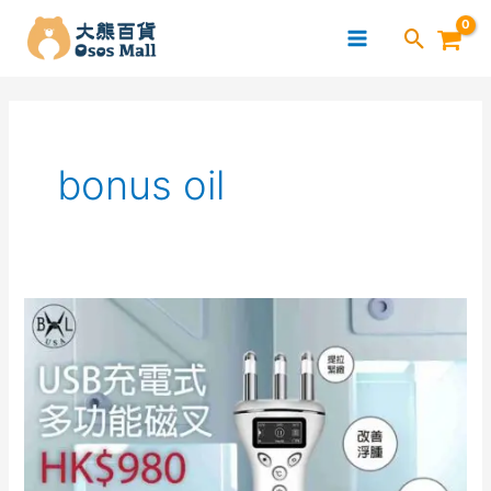
跳
至
主
要
內
容
bonus oil
Bennlife
USB
充
電
式
多
功