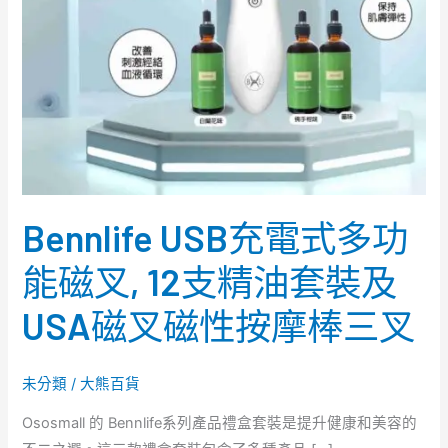
能
磁
叉,
12
支
精
油
套
Bennlife USB充電式多功
裝
及
能磁叉, 12支精油套裝及
USA
USA磁叉磁性按摩棒三叉
磁
叉
磁
未分類
/
大熊百貨
性
Ososmall 的 Bennlife系列產品禮盒套裝是提升健康和美容的
按