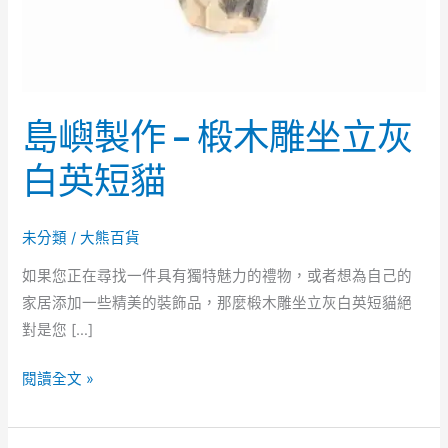
雕
坐
立
灰
島嶼製作 – 椴木雕坐立灰
白
英
白英短貓
短
貓
未分類
/
大熊百貨
如果您正在尋找一件具有獨特魅力的禮物，或者想為自己的
家居添加一些精美的裝飾品，那麼椴木雕坐立灰白英短貓絕
對是您 […]
閱讀全文 »