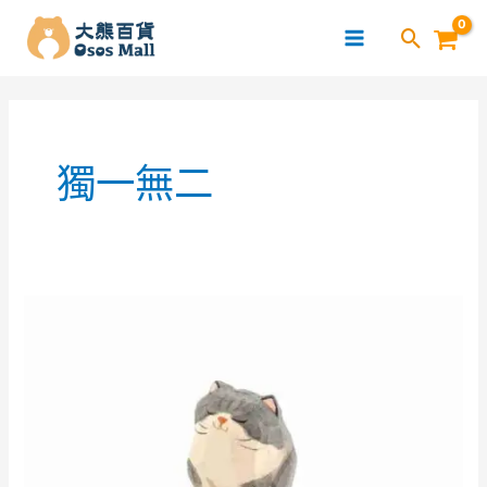
跳
至
主
要
內
容
獨一無二
島
嶼
製
作
–
椴
木