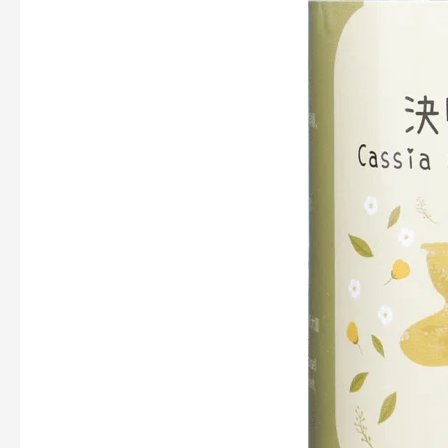
菊
花
茶