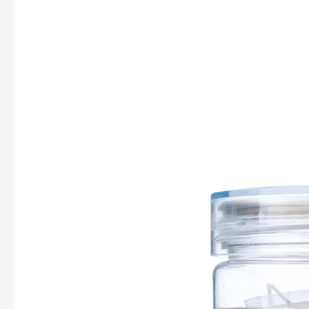
茶
願
–
王
牌
護
眼
清
肝
茶
決
明
子