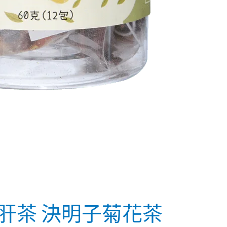
清肝茶 決明子菊花茶