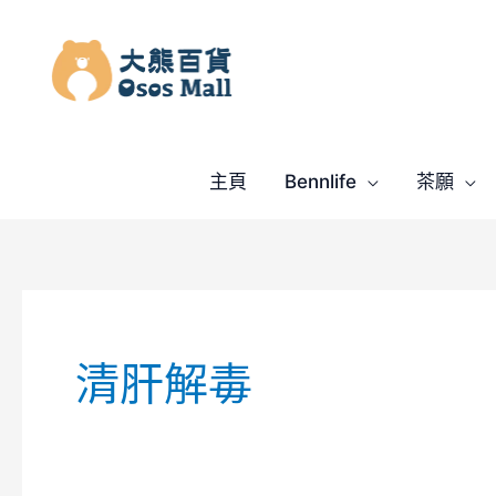
跳
至
主
要
內
容
主頁
Bennlife
茶願
清肝解毒