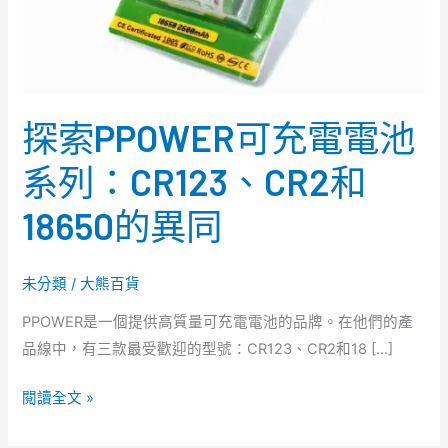
池
系
列：
CR123、
探索PPOWER可充電電池
CR2
和
系列：CR123、CR2和
18650
18650的異同
的
異
同
未分類
/
大熊百貨
PPOWER是一個提供高質量可充電電池的品牌。在他們的產
品線中，有三款最受歡迎的型號：CR123、CR2和18 […]
閱讀全文 »