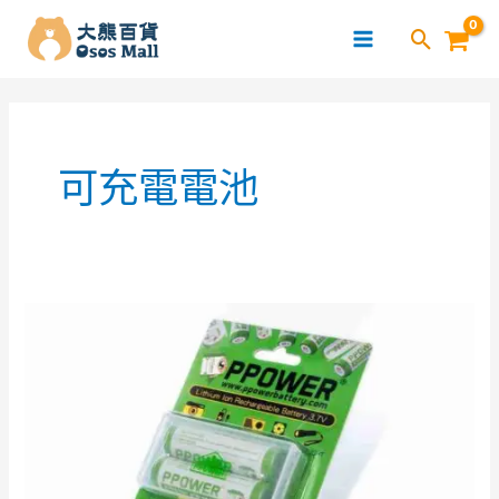
跳
至
主
要
內
容
可充電電池
探
索
PPOWER
可
充
電
電