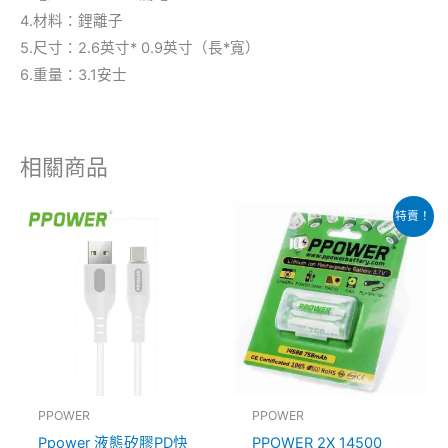
4.材料：鋰離子
5.尺寸：2.6英寸* 0.9英寸（長*寬）
6.重量：3.1安士
相關商品
原
目
此
特賣！
始
前
產
價
價
格：
格：
品
$110.00。
$80.00。
有
多
種
款
式。
PPOWER
PPOWER
可
Ppower 液態矽膠PD快
PPOWER 2X 14500