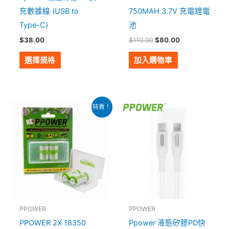
在
充數據線 (USB to
750MAH 3.7V 充電鋰電
產
Type-C)
池
品
$
38.00
$
110.00
$
80.00
頁
面
選擇規格
加入購物車
選
擇
選
原
目
此
特賣！
始
前
項
產
價
價
格：
格：
品
$110.00。
$80.00。
有
多
種
款
式。
PPOWER
PPOWER
可
PPOWER 2X 18350
Ppower 液態矽膠PD快