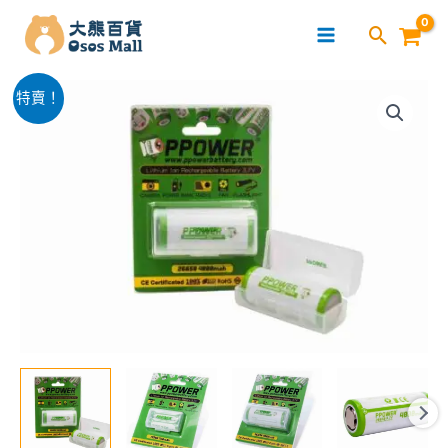
跳
至
主
PPOWER
要
原
目
特賣！
1X
內
始
前
26650
容
4000MAH
價
價
3.7V
格：
格：
充
電
$168.00。
$100.00。
鋰
電
池
數
量