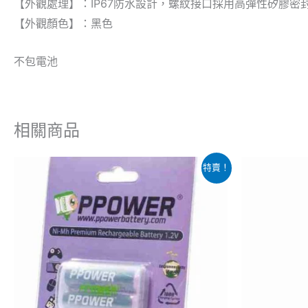
【外觀處理】：IP67防水設計，螺紋接口採用高彈性矽膠密封
【外觀顏色】：黑色
不包電池
相關商品
價
原
此
特賣！
格
始
產
範
價
圍：
格
品
$45.00
$1
到
有
$80.00
多
種
款
式。