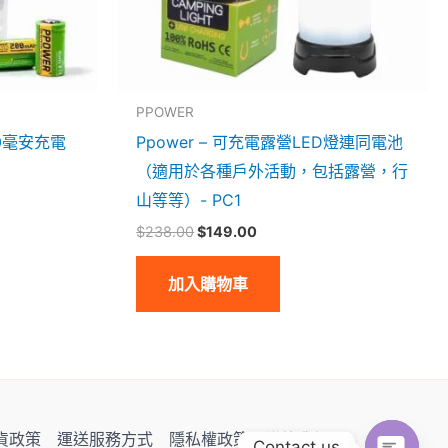
PPOWER
00毫安充電
Ppower – 可充電露營LED燈連同電池
（適用於各種戶外活動，包括露營，行
山等等）- PC1
$
238.00
$
149.00
加入購物車
貨政策
運送服務方式
隱私權政策
聯絡我們
Contact us