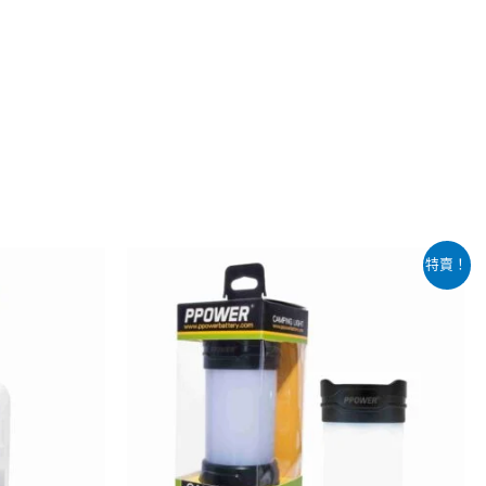
原
目
特賣！
始
前
價
價
格：
格：
$238.00。
$149.00。