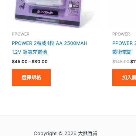
可
在
產
品
PPOWER
PPOWER
頁
PPOWER 2粒或4粒 AA 2500MAH
PPOWER 
面
1.2V 鎳氫充電池
戰術電筒
選
$
45.00
–
$
80.00
$
145.00
$
1
擇
選擇規格
加入
選
項
Copyright © 2026 大熊百貨