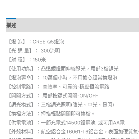
描述
【燈 泡】：CREE Q5燈泡
【光 通 量】： 300流明
【射 程】：150米
【使用功能】：凸透鏡燈頭伸縮聚光，尾部3檔調光
【燈泡壽命】： 10萬個小時，不用擔心經常換燈泡
【控制電路】： 高效率、可靠的-穩壓恒流電路
【開關方式】： 尾部按鍵式開關-ON/OFF
【調光模式】：三檔調光照明(強光、中光、暴閃)
【換檔方法】：拇指輕點開關即可換檔。
【供電電池】：一節充電式14500鋰電池, 或可用AA電
【外殼材料】：航空鋁合金T6061-T6鋁合金，表面加硬質