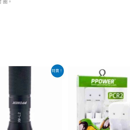
 圈。
目
特賣！
前
價
：
格：
45.00。
$119.00。