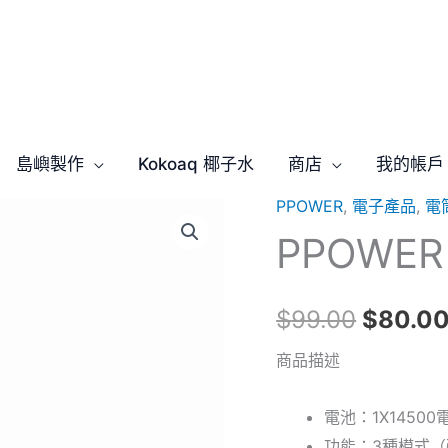
島嶼製作
Kokoaq 椰子水
商店
我的帳戶
PPOWER
,
電子產品
,
電
PPOWER
原
PPOWE
14500
始
強
光
價
$
99.00
$
80.0
迷
格：
你
商品描述
電
$99.0
筒
電池：1X14500
數
功能：3種模式