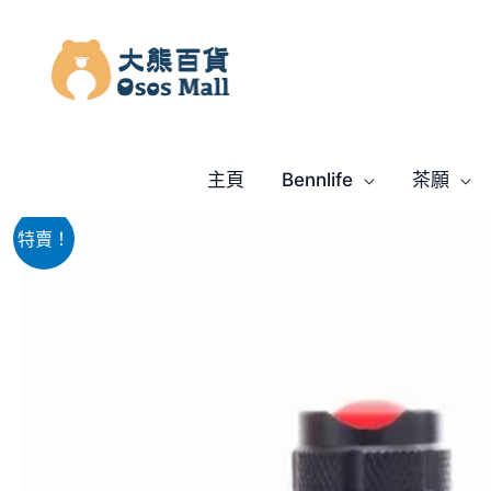
跳
至
主
要
內
容
主頁
Bennlife
茶願
特賣！