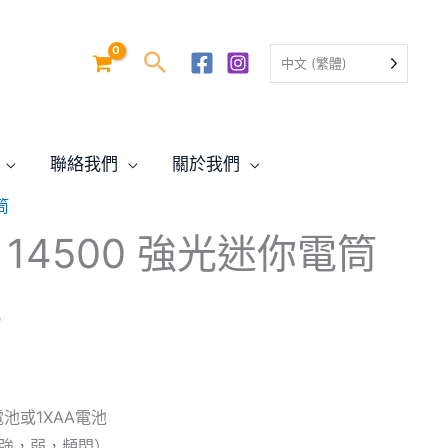
中文 (繁體)
聯絡我們
關於我們
筒
目
R 14500 強光迷你電筒
前
價
0
格：
0。
$80.00。
電池或1XAA電池
（強，弱，頻閃）