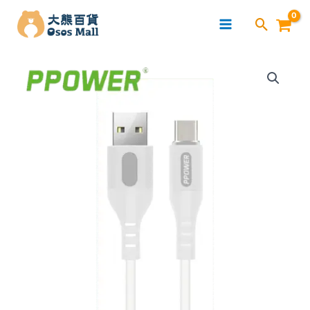
跳
至
主
Ppower
要
液
內
態
容
矽
膠
PD
快
充
數
據
線
(USB
to
Type-