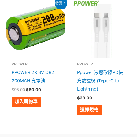
原
目
此
特賣！
始
前
產
價
價
格：
格：
品
$95.00。
$80.00。
有
多
種
款
式。
PPOWER
PPOWER
可
PPOWER 2X 3V CR2
Ppower 液態矽膠PD快
在
200MAH 充電池
充數據線 (Type-C to
產
Lightning)
$
95.00
$
80.00
品
$
38.00
頁
加入購物車
面
選擇規格
選
擇
選