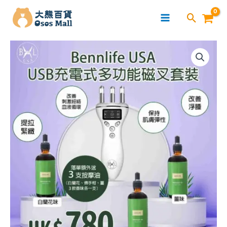
跳
至
主
Bennlife
要
USA
內
-
容
USB
充
電
式
多
功
能
磁
叉
磁
力