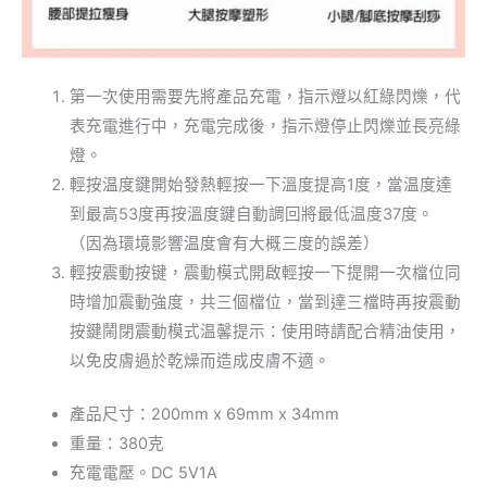
第一次使用需要先將產品充電，指示燈以紅綠閃爍，代
表充電進行中，充電完成後，指示燈停止閃爍並長亮綠
燈。
輕按温度鍵開始發熱輕按一下溫度提高1度，當温度達
到最高53度再按溫度鍵自動調回將最低温度37度。
（因為環境影響温度會有大概三度的誤差）
輕按震動按键，震動模式開啟輕按一下提開一次檔位同
時增加震動強度，共三個檔位，當到達三檔時再按震動
按鍵鬧閉震動模式温馨提示：使用時請配合精油使用，
以免皮膚過於乾燥而造成皮膚不適。
產品尺寸：200mm x 69mm x 34mm
重量：380克
充電電壓。DC 5V1A