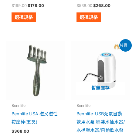
品
品
$
199.00
$
178.00
$
538.00
$
268.00
頁
頁
面
面
選擇規格
選擇規格
選
選
擇
擇
選
選
原
目
特賣！
始
前
項
項
價
價
格：
格：
$168.00。
$68.00。
暫無庫存
Bennlife
Bennlife
Bennlife USA 磁叉磁性
Bennlife-USB充電自動
按摩棒(五叉)
飲用水泵 桶裝水抽水器/
水桶壓水器/自動飲水泵
$
368.00