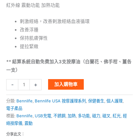
加
紅外線 震動功能 加熱功能
熱
功
剌激經絡，改善剌激經絡血液循環
能
改善浮腫
(一
保持肌膚彈性
件)
提拉緊緻
數
量
** 結算系統自動免費加入3支按摩油（白蘭花、佛手柑、薑各
一支）
-
+
加入購物車
分類:
Bennlife
,
Bennlife USA 按摩護理系列
,
保健養生
,
個人護理
,
電子產品
標籤:
Bennlife
,
USB充電
,
不銹鋼
,
加熱
,
多功能
,
磁力
,
磁叉
,
紅光
,
經
絡按摩儀
,
震動
分享此文：