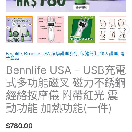
不
銹
鋼
經
絡
按
Bennlife
,
Bennlife USA 按摩護理系列
,
保健養生
,
個人護理
,
電
摩
子產品
儀
Bennlife USA – USB充電
附
帶
式多功能磁叉 磁力不銹鋼
紅
經絡按摩儀 附帶紅光 震
光
震
動功能 加熱功能(一件)
動
功
$
780.00
能