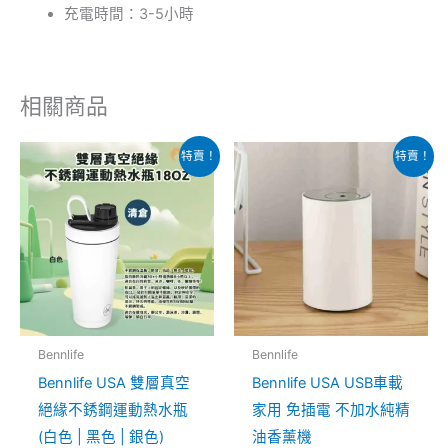
充電時間：3-5小時
相關商品
原
目
原
目
此
此
特賣！
特賣！
始
前
始
前
產
產
價
價
價
價
格：
格：
格：
格：
品
品
$199.00。
$178.00。
$538.00。
$268.00。
有
有
多
多
種
種
款
款
式。
式。
Bennlife
Bennlife
可
可
Bennlife USA 雙層真空
Bennlife USA USB車載
在
在
絕緣不銹鋼運動熱水瓶
家用 免插電 不加水純精
產
產
(白色 | 黑色 | 銀色)
油香薰機