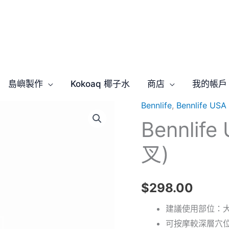
島嶼製作
Kokoaq 椰子水
商店
我的帳戶
Bennlife
,
Bennlife 
Bennlife
Bennli
USA
磁
叉)
叉
磁
性
$
298.00
按
建議使用部位：
摩
可按摩較深層穴
棒