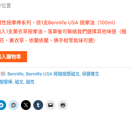
骨位置
A 磁性按摩棒系列，送1支Bennlife USA 按摩油（100ml）
費加入1支薰衣草按摩油，落單後可聯絡我們選擇其他味道（檀
花、薰衣草、依蘭依蘭、佛手柑等氣味可選）
加入購物車
分類:
Bennlife
,
Bennlife USA 經絡按摩磁叉
,
保健養生
按摩棒
,
磁叉
,
磁性