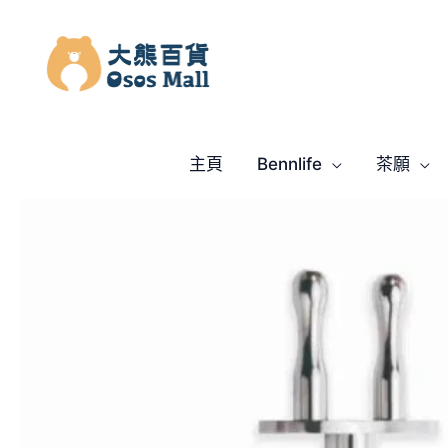
跳
至
主
要
內
容
主頁
Bennlife
茶願