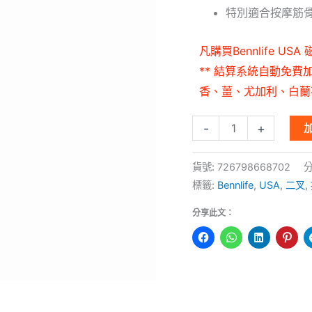
特別適合按摩筋
(二
叉)
凡購買Bennlife US
數
** 結算系統自動免
量
香、薑、尤加利、白蘭
-
+
貨號:
726798668702
標籤:
Bennlife
,
USA
,
二叉
,
分享此文：