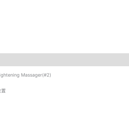
ightening Massager(#2)
位置