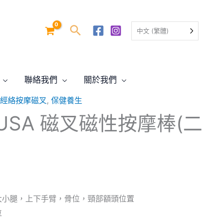
中文 (繁體)
聯絡我們
關於我們
USA 經絡按摩磁叉
,
保健養生
fe USA 磁叉磁性按摩棒(二
大小腿，上下手臂，骨位，頸部額頭位置
位