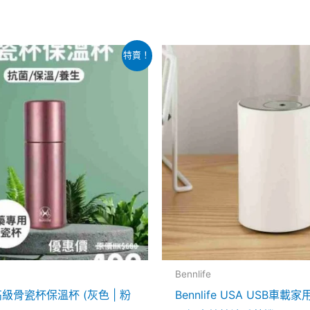
目
原
目
此
此
特賣！
前
始
前
產
產
價
價
價
：
格：
格：
格：
品
品
680.00。
$498.00。
$538.00。
$268.00
有
有
多
多
種
種
款
款
式。
式。
可
可
在
在
產
產
品
品
Bennlife
頁
頁
e 高級骨瓷杯保溫杯 (灰色 | 粉
Bennlife USA USB車載