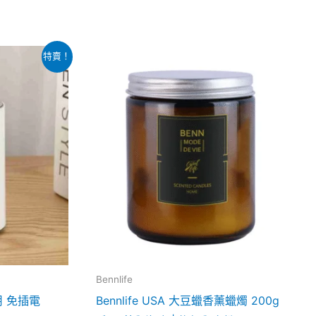
此
特賣！
產
品
。
有
多
種
款
式。
可
在
產
品
Bennlife
頁
家用 免插電
Bennlife USA 大豆蠟香薰蠟燭 200g