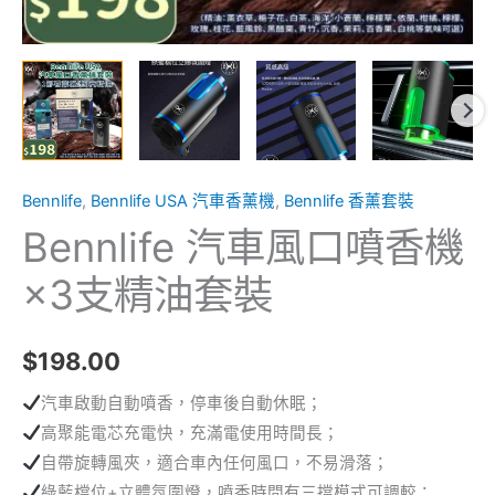
數
量
Bennlife
,
Bennlife USA 汽車香薰機
,
Bennlife 香薰套裝
Bennlife 汽車風口噴香機
×3支精油套裝
$
198.00
汽車啟動自動噴香，停車後自動休眠；
高聚能電芯充電快，充滿電使用時間長；
自帶旋轉風夾，適合車內任何風口，不易滑落；
綠藍檔位+立體氛圍燈，噴香時間有三擋模式可調較；