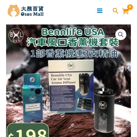
跳
至
主
Bennlife
要
汽
內
車
容
風
口
噴
香
機
×3
支
精
油
套
裝