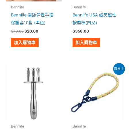
Bennlife
Bennlife
Bennlife 關節彈性手指
Bennlife USA 磁叉磁性
保護套10隻 (黑色)
按摩棒(四叉)
$
79.00
$
20.00
$
358.00
加入購物車
加入購物車
原
目
此
特賣！
始
前
產
價
價
格：
格：
品
$58.00。
$38.00。
有
多
種
款
式。
Bennlife
Bennlife