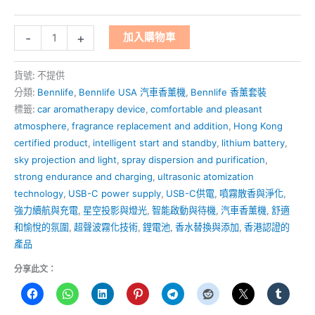
-
+
加入購物車
貨號:
不提供
分類:
Bennlife
,
Bennlife USA 汽車香薰機
,
Bennlife 香薰套裝
標籤:
car aromatherapy device
,
comfortable and pleasant
atmosphere
,
fragrance replacement and addition
,
Hong Kong
certified product
,
intelligent start and standby
,
lithium battery
,
sky projection and light
,
spray dispersion and purification
,
strong endurance and charging
,
ultrasonic atomization
technology
,
USB-C power supply
,
USB-C供電
,
噴霧散香與淨化
,
強力續航與充電
,
星空投影與燈光
,
智能啟動與待機
,
汽車香薰機
,
舒適
和愉悅的氛圍
,
超聲波霧化技術
,
鋰電池
,
香水替換與添加
,
香港認證的
產品
分享此文：