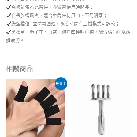
高聚能電芯充電快，充滿電使用時間長；
自帶旋轉風夾，適合車內任何風口，不易滑落；
綠藍檔位+立體氛圍燈，噴香時間有三擋模式可調較；
薰衣草、栀子花、白茶、海洋四種味可揀，配合精油可以緩
解疲勞。
相關商品
原
目
特賣！
始
前
價
價
格：
格：
$79.00。
$20.00。