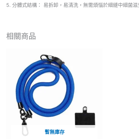
5. 分體式結構： 易拆卸，易清洗，無需煩惱於細縫中細菌
相關商品
原
此
始
產
價
格
品
$3
有
多
種
款
式。
可
暫無庫存
在