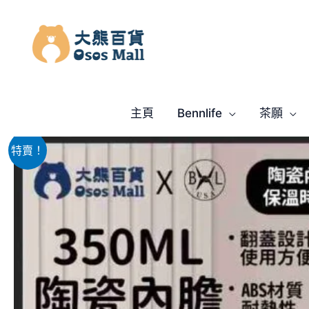
跳
至
主
要
內
容
主頁
Bennlife
茶願
特賣！