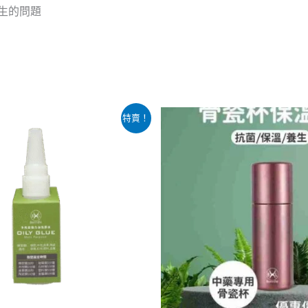
滋生的問題
目
原
目
此
特賣！
前
始
前
產
價
價
價
：
格：
格：
格：
品
8.00。
$15.00。
$680.00。
$498.00
有
多
種
款
式。
可
在