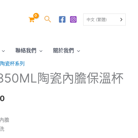
中文 (繁體)
聯絡我們
關於我們
SA 陶瓷杯系列
目
fe 350ML陶瓷內膽保溫杯
前
價
00
格：
瓷內膽
.00。
$68.00。
洗