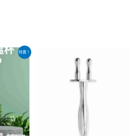
特賣！
。