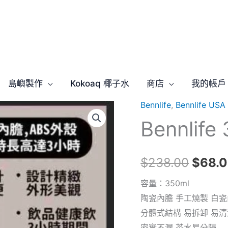
島嶼製作
Kokoaq 椰子水
商店
我的帳戶
Bennlife
,
Bennlife U
原
Bennli
始
價
$
238.00
$
68.
格：
容量：350ml
陶瓷內膽 手工燒製 白
$238
分體式結構 易拆卸 易清
密實不漏 茶水易分隔