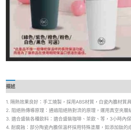
描述
1. 隔熱效果良好：手工燒製，採用ABS材質，白瓷內膽材
2. 阻絕熱傳導原理：通過阻絕熱對流的原理，運用真空夾
3. 適合盛裝各種飲料：適合盛裝咖啡、茶飲、等，3小時內
4. 耐腐蝕：部分陶瓷內膽保溫杯採用特殊塗層，如添加鈦的