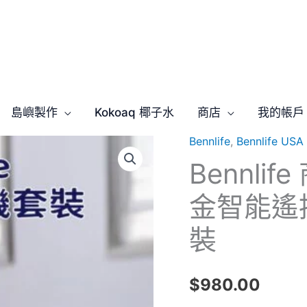
島嶼製作
Kokoaq 椰子水
商店
我的帳戶
Bennlife
,
Bennlife U
Bennlife
Bennli
商
用
金智能遙
立
柱
裝
式
香
$
980.00
薰
機