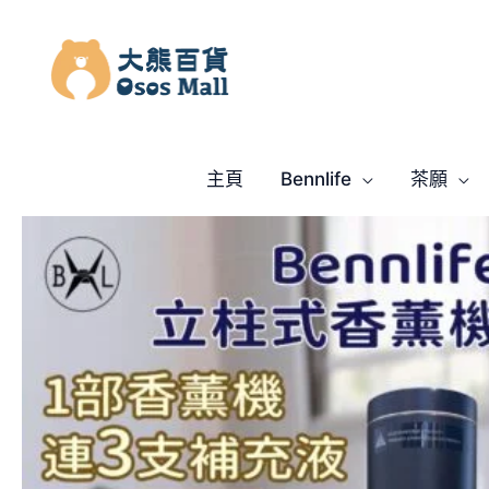
跳
至
主
要
內
容
主頁
Bennlife
茶願