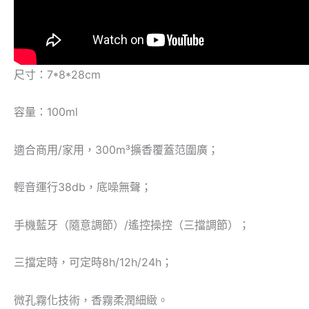
尺寸：7*8*28cm
容量：100ml
適合商用/家用，300m³擴香覆蓋范圍廣；
輕音運行38db，底噪無聲；
手機藍牙（隨意調節）/遙控操控（三擋調節）；
三擋定時，可定時8h/12h/24h；
微孔霧化技術，香霧柔潤細緻。