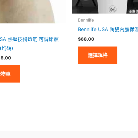
在
產
品
Bennlife
頁
Bennlife USA 陶瓷內膽保
面
fe USA 熱壓技術透氣 可調節髕
$
68.00
選
 (均碼)
選擇規格
擇
98.00
選
項
購物車