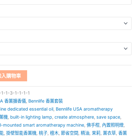
加入購物車
1-1-3-1-1-1-1
 USA 香薰擴香儀
,
Bennlife 香薰套裝
e dedicated essential oil
,
Bennlife USA aromatherapy
 香薰機
,
built-in lighting lamp
,
create atmosphere
,
save space
,
l-mounted smart aromatherapy machine
,
佛手柑
,
內置照明燈
,
能
,
掛壁智能香薰機
,
桃子
,
檀木
,
節省空間
,
精油
,
茉莉
,
薰衣草
,
香薰