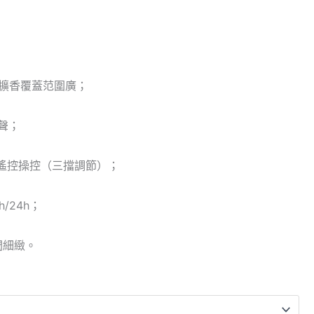
³擴香覆蓋范圍廣；
聲；
遙控操控（三擋調節）；
/24h；
潤細緻。