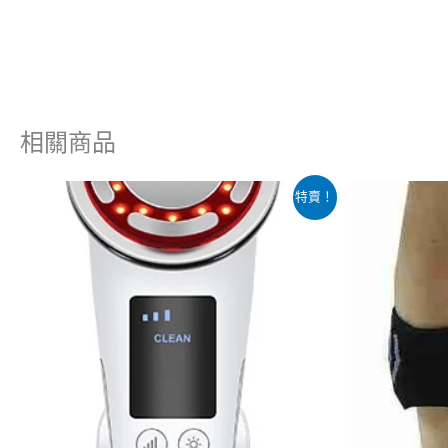
相關商品
原
目
原
特賣！
始
前
始
價
價
價
格：
格：
格
$1,398.00。
$680.00。
$