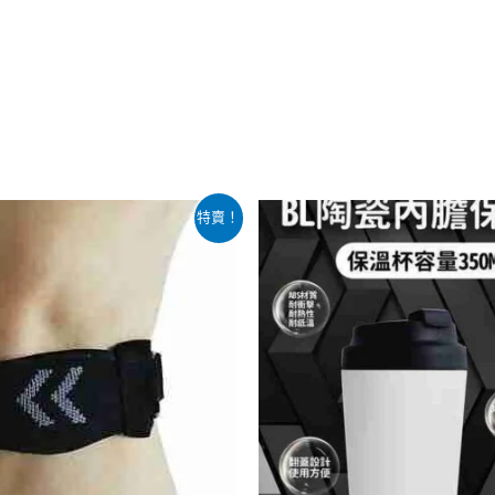
目
此
特賣！
前
產
價
：
格：
品
399.00。
$98.00。
有
多
種
款
式。
可