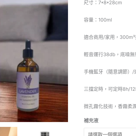
尺寸：7*8*28cm
鋁
合
容量：100ml
金
智
適合商用/家用，300m
能
遙
輕音運行38db，底噪無
控
噴
手機藍牙（隨意調節）/
香
機
三擋定時，可定時8h/12h
連
三
微孔霧化技術，香霧柔
支
補充液
精
油