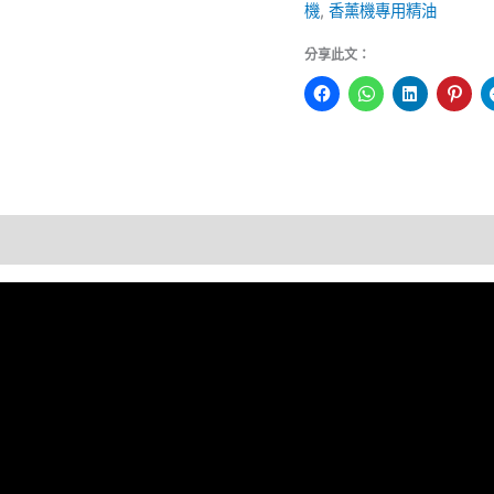
機
,
香薰機專用精油
分享此文：