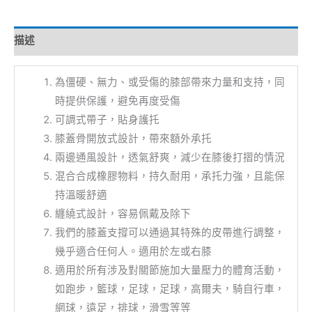
描述
​​為僵硬、無力、或受傷的膝部帶來力量和支持，同
時提供保護，避免再度受傷
可調式帶子，貼身護托
膝蓋骨開放式設計，帶來額外承托
兩邊通風設計，透氣舒爽，減少在膝後打摺的情況
混合合成橡膠物料，持久耐用，承托力強，且能保
持溫暖舒適
纏繞式設計，容易佩戴及除下
我們的膝蓋支撐可以通過其特殊的皮帶進行調整，
幾乎適合任何人。適用於左或右膝
適用於所有涉及對關節施加大量壓力的體育活動，
如跑步，籃球，足球，足球，高爾夫，騎自行車，
網球，遠足，排球，滑雪等等