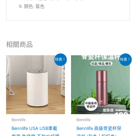
顏色: 藍色
相關商品
原
目
原
目
此
此
特賣！
特賣！
始
前
始
前
產
產
價
價
價
價
格：
格：
格：
格：
品
品
$538.00。
$268.00。
$680.00。
$498.00。
有
有
多
多
種
種
款
款
式。
式。
Bennlife
Bennlife
可
可
Bennlife USA USB車載
Bennlife 高級骨瓷杯保
在
在