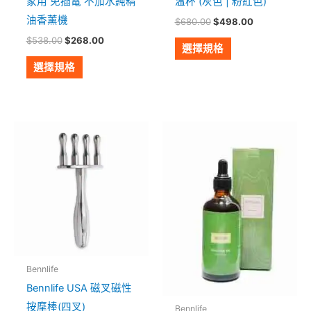
家用 免插電 不加水純精
溫杯 (灰色 | 粉紅色)
產
產
油香薰機
$
680.00
$
498.00
品
品
$
538.00
$
268.00
頁
頁
選擇規格
面
面
選擇規格
選
選
擇
擇
選
選
此
項
項
產
品
有
多
種
款
式。
Bennlife
可
Bennlife USA 磁叉磁性
在
按摩棒(四叉)
Bennlife