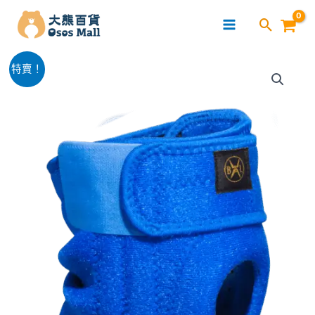
跳
至
主
Bennlife
要
原
目
特賣！
運
內
始
前
動
容
型
價
價
護
格：
格：
膝
適
$199.00。
$128.00。
合
行
山,
跑
步,
籃
球,