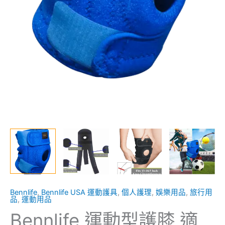
足
球
(藍
色
一
隻)
數
量
Bennlife
,
Bennlife USA 運動護具
,
個人護理
,
娛樂用品
,
旅行用
品
,
運動用品
Bennlife 運動型護膝 適