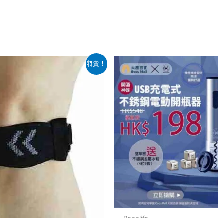
目
原
目
特賣！
前
始
前
價
價
價
：
格：
格：
格：
399.00。
$98.00。
$548.00。
$198.00。
Bennlife