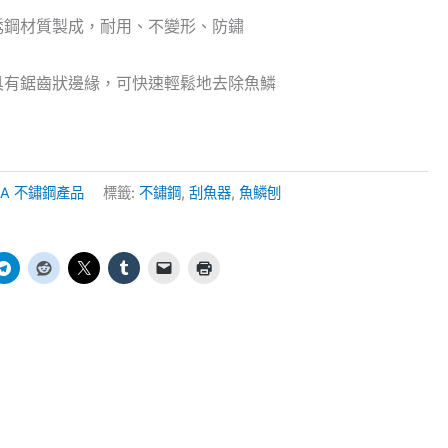
銹鋼材質製成，耐用、不變形、防鏽
具有鋸齒狀邊緣，可快速輕鬆地去除魚鱗
 USA 不鏽鋼產品
標籤:
不鏽鋼
,
刮魚器
,
魚鱗刨