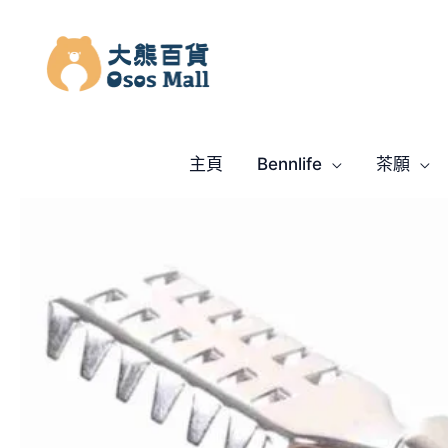
跳
至
主
要
內
容
主頁
Bennlife
茶願