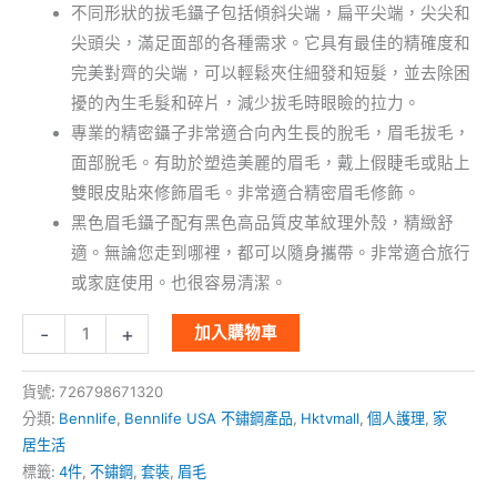
不同形狀的拔毛鑷子包括傾斜尖端，扁平尖端，尖尖和
尖頭尖，滿足面部的各種需求。它具有最佳的精確度和
完美對齊的尖端，可以輕鬆夾住細發和短髮，並去除困
擾的內生毛髮和碎片，減少拔毛時眼瞼的拉力。
專業的精密鑷子非常適合向內生長的脫毛，眉毛拔毛，
面部脫毛。有助於塑造美麗的眉毛，戴上假睫毛或貼上
雙眼皮貼來修飾眉毛。非常適合精密眉毛修飾。
黑色眉毛鑷子配有黑色高品質皮革紋理外殼，精緻舒
適。無論您走到哪裡，都可以隨身攜帶。非常適合旅行
或家庭使用。也很容易清潔。
-
+
加入購物車
貨號:
726798671320
分類:
Bennlife
,
Bennlife USA 不鏽鋼產品
,
Hktvmall
,
個人護理
,
家
居生活
標籤:
4件
,
不鏽鋼
,
套裝
,
眉毛