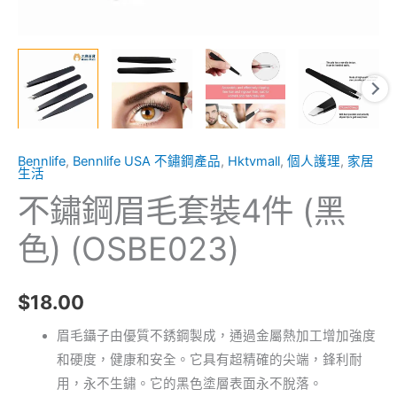
Bennlife
,
Bennlife USA 不鏽鋼產品
,
Hktvmall
,
個人護理
,
家居
生活
不鏽鋼眉毛套裝4件 (黑
色) (OSBE023)
$
18.00
眉毛鑷子由優質不銹鋼製成，通過金屬熱加工增加強度
和硬度，健康和安全。它具有超精確的尖端，鋒利耐
用，永不生鏽。它的黑色塗層表面永不脫落。