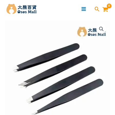
跳
至
主
不
要
鏽
內
鋼
容
眉
毛
套
裝
4
件
(黑
色)
(OSBE023)
數
量