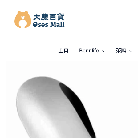
跳
至
主
要
內
容
主頁
Bennlife
茶願