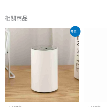
相關商品
原
目
此
特賣！
始
前
產
價
價
格：
格：
品
$538.00。
$268.00。
有
多
種
款
式。
可
在
產
品
Bennlife
Bennlife