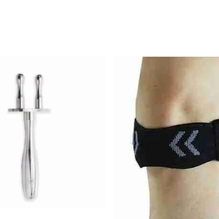
原
目
始
前
價
價
格：
格：
$399.00。
$98.00。