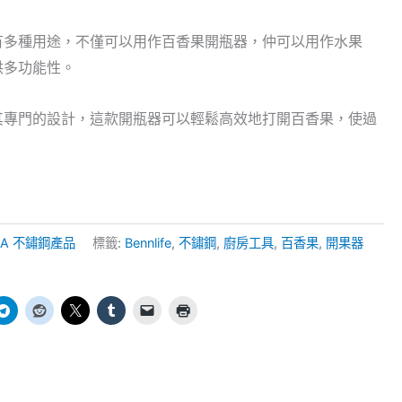
有多種用途，不僅可以用作百香果開瓶器，仲可以用作水果
供多功能性。
其專門的設計，這款開瓶器可以輕鬆高效地打開百香果，使過
 USA 不鏽鋼產品
標籤:
Bennlife
,
不鏽鋼
,
廚房工具
,
百香果
,
開果器