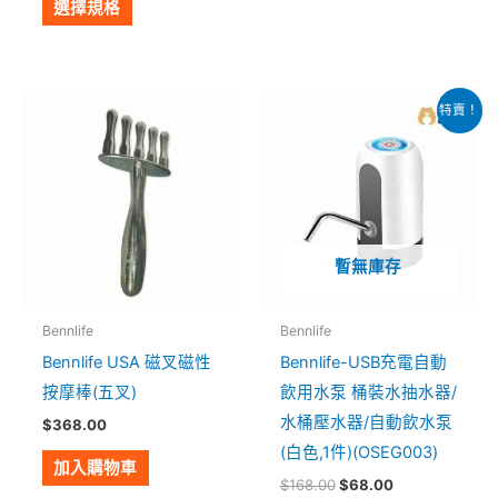
面
選擇規格
選
擇
選
原
目
特賣！
始
前
項
價
價
格：
格：
$168.00。
$68.00。
暫無庫存
Bennlife
Bennlife
Bennlife USA 磁叉磁性
Bennlife-USB充電自動
按摩棒(五叉)
飲用水泵 桶裝水抽水器/
水桶壓水器/自動飲水泵
$
368.00
(白色,1件)(OSEG003)
加入購物車
$
168.00
$
68.00