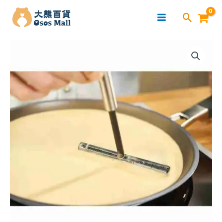
跳
至
主
Bennlife
要
不
內
鏽
容
鋼
煎
餅
工
具
煎
餅
果
子
攤
餅