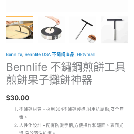
神
器
數
量
Bennlife
,
Bennlife USA 不鏽鋼產品
,
Hktvmall
Bennlife 不鏽鋼煎餅工具
煎餅果子攤餅神器
$
30.00
不鏽鋼材質 – 採用304不鏽鋼製造,耐用抗腐蝕,安全無
毒。
人性化設計 – 配有防燙手柄,方便操作和翻面。表面光
滑,易於清洗維護。