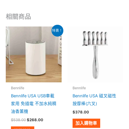
相關商品
原
目
此
特賣！
始
前
產
價
價
格：
格：
品
$538.00。
$268.00。
有
多
種
款
式。
Bennlife
Bennlife
可
Bennlife USA USB車載
Bennlife USA 磁叉磁性
在
家用 免插電 不加水純精
按摩棒(六叉)
產
油香薰機
$
378.00
品
$
538.00
$
268.00
頁
加入購物車