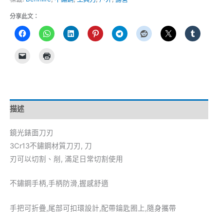
分享此文：
描述
鏡光錶面刀刃
3Cr13不鏽鋼材質刀刃, 刀
刃可以切割、削, 滿足日常切割使用
不鏽鋼手柄,手柄防滑,握感舒適
手把可折疊,尾部可扣環設計,配帶鑰匙圈上,隨身攜帶