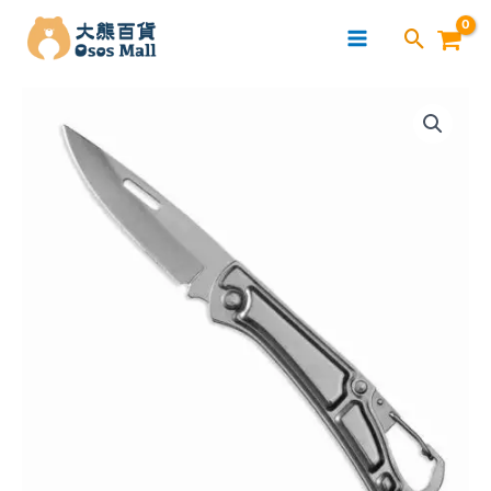
跳
至
主
Bennlife
要
不
內
鏽
容
鋼
戶
外
露
營
工
具
刀
數
量