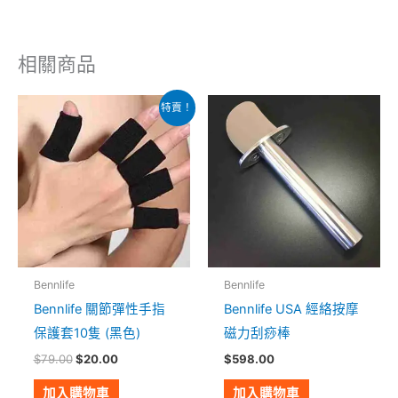
相關商品
原
目
特賣！
始
前
價
價
格：
格：
$79.00。
$20.00。
Bennlife
Bennlife
Bennlife 關節彈性手指
Bennlife USA 經絡按摩
保護套10隻 (黑色)
磁力刮痧棒
$
79.00
$
20.00
$
598.00
加入購物車
加入購物車