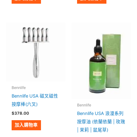
此
產
品
有
多
種
款
式。
Bennlife
可
Bennlife USA 磁叉磁性
在
按摩棒(六叉)
Bennlife
產
Bennlife USA 浪漫系列
$
378.00
品
按摩油 (依蘭依蘭 | 玫瑰
頁
加入購物車
| 茉莉 | 鼠尾草)
面