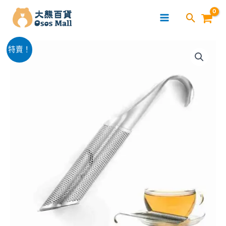
跳
至
主
Bennlife
要
原
目
特賣！
不
內
始
前
鏽
容
鋼
價
價
可
格：
格：
掛
式
$54.00。
$24.00。
濾
茶
器
數
量