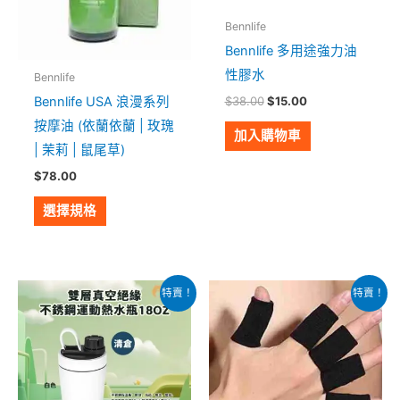
式。
Bennlife
可
Bennlife 多用途強力油
在
性膠水
Bennlife
產
Bennlife USA 浪漫系列
$
38.00
$
15.00
品
按摩油 (依蘭依蘭 | 玫瑰
頁
加入購物車
| 茉莉 | 鼠尾草)
面
$
78.00
選
擇
選擇規格
選
項
原
目
原
目
此
特賣！
特賣！
始
前
始
前
產
價
價
價
價
格：
格：
格：
格：
品
$199.00。
$178.00。
$79.00。
$20.00。
有
多