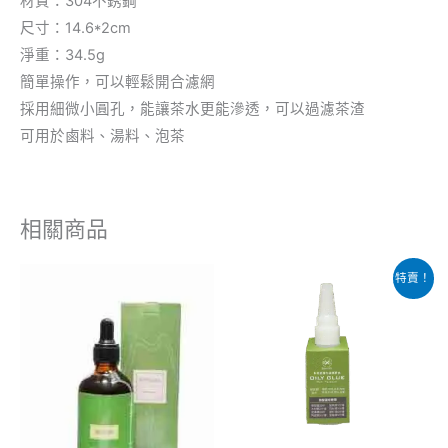
材質：304不銹鋼
尺寸：14.6*2cm
淨重：34.5g
簡單操作，可以輕鬆開合濾網
採用細微小圓孔，能讓茶水更能滲透，可以過濾茶渣
可用於鹵料、湯料、泡茶
相關商品
原
目
此
特賣！
始
前
產
價
價
格：
格：
品
$38.00。
$15.00。
有
多
種
款