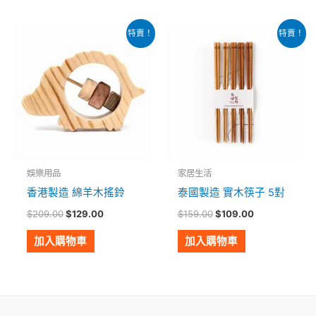
選
選
擇
擇
原
目
原
目
特賣！
特賣！
始
前
始
前
選
選
價
價
價
價
項
項
格：
格：
格：
格：
$209.00。
$129.00。
$159.00。
$109.00。
娛樂用品
家居生活
香港製造 綿羊木搖鈴
泰國製造 實木筷子 5對
$
209.00
$
129.00
$
159.00
$
109.00
加入購物車
加入購物車