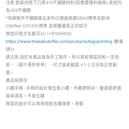
注意:套裝內除了刀是410不鏽鋼材料(因需要鋒利緣故),其他均
為304不鏽鋼
*島嶼製作不鏽鋼產品系列已通過美國GRAS標準及歐洲
CM/Res (2013)9 標準 並榮獲優質正印認可
想加印英文名都可以! (+$100HKD)
https://www.theislandoffer.com/products/logoprinting
(數量
填5)
請注意:由於本產品皆為手工製作，所以有紋理區別和一定色
差，（圖片僅供參考），尺寸誤差範圍 ±1-2 公分為正常範
圍。
產品採用▧
小腰手柄 -手柄的設計理念是小腰，外觀更時尚，握感更舒適
容易清潔，不易生鏽
簡潔的設計可以用來搭配各種場景，用餐