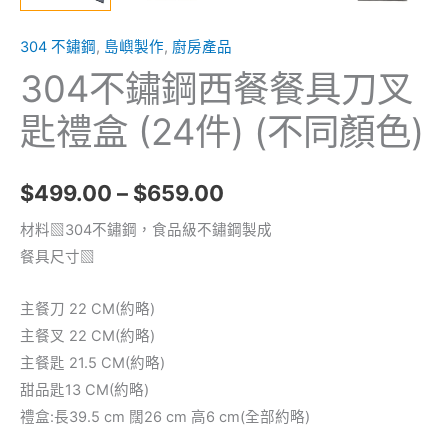
件)
304 不鏽鋼
,
島嶼製作
,
廚房產品
(不
同
304不鏽鋼西餐餐具刀叉
顏
匙禮盒 (24件) (不同顏色)
色)
數
量
$
499.00
–
$
659.00
材料▧304不鏽鋼，食品級不鏽鋼製成
餐具尺寸▧
主餐刀 22 CM(約略)
主餐叉 22 CM(約略)
主餐匙 21.5 CM(約略)
甜品匙13 CM(約略)
禮盒:長39.5 cm 闊26 cm 高6 cm(全部約略)