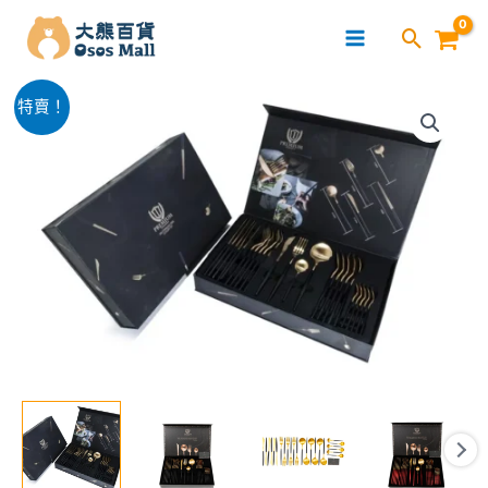
跳
至
主
304
要
價
特賣！
不
內
格
鏽
容
鋼
範
西
圍：
餐
餐
$499.00
具
到
刀
叉
$659.00
匙
禮
盒
(24