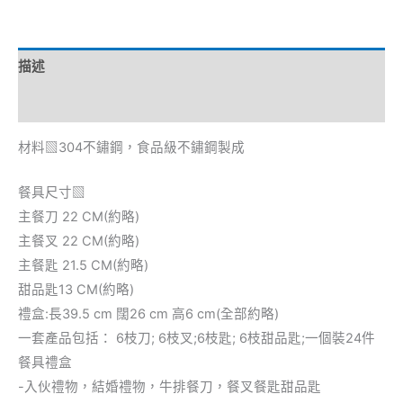
描述
額外資訊
材料▧304不鏽鋼，食品級不鏽鋼製成
餐具尺寸▧
主餐刀 22 CM(約略)
主餐叉 22 CM(約略)
主餐匙 21.5 CM(約略)
甜品匙13 CM(約略)
禮盒:長39.5 cm 闊26 cm 高6 cm(全部約略)
一套產品包括： 6枝刀; 6枝叉;6枝匙; 6枝甜品匙;一個裝24件
餐具禮盒
-入伙禮物，結婚禮物，牛排餐刀，餐叉餐匙甜品匙