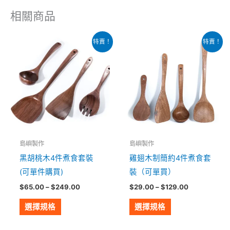
相關商品
價
價
此
此
特賣！
特賣！
格
格
產
產
範
範
圍：
圍：
品
品
$65.00
$29.00
有
到
有
到
$249.00
$129.00
多
多
種
種
款
款
式。
式。
島嶼製作
島嶼製作
可
可
黑胡桃木4件煮食套裝
雞翅木制簡約4件煮食套
在
在
(可單件購買)
裝（可單買）
產
產
$
65.00
–
$
249.00
$
29.00
–
$
129.00
品
品
頁
頁
選擇規格
選擇規格
面
面