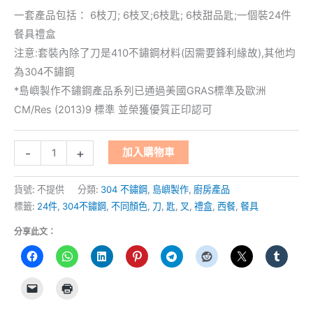
一套產品包括： 6枝刀; 6枝叉;6枝匙; 6枝甜品匙;一個裝24件
餐具禮盒
注意:套裝內除了刀是410不鏽鋼材料(因需要鋒利緣故),其他均
為304不鏽鋼
*島嶼製作不鏽鋼產品系列已通過美國GRAS標準及歐洲
CM/Res (2013)9 標準 並榮獲優質正印認可
-
+
加入購物車
貨號:
不提供
分類:
304 不鏽鋼
,
島嶼製作
,
廚房產品
標籤:
24件
,
304不鏽鋼
,
不同顏色
,
刀
,
匙
,
叉
,
禮盒
,
西餐
,
餐具
分享此文：