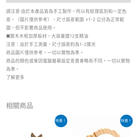
請注意:由於本產品皆為手工製作，所以有紋理區別和一定色
差，（圖片僅供參考），尺寸誤差範圍 ±1-2 公分為正常範
圍，但不影響商品使用。
■實木木框加厚板材，大容量擺12支精油
注意：由於手工測量，尺寸誤差約為1-2厘米
商品圖片僅供參考，一切以實物為準。
商品的顏色或會因電腦螢幕設定差異會略有不同，一切以實物
為準。
了解更多
相關商品
原
目
原
目
特賣！
特賣！
始
前
始
前
價
價
價
價
格：
格：
格：
格：