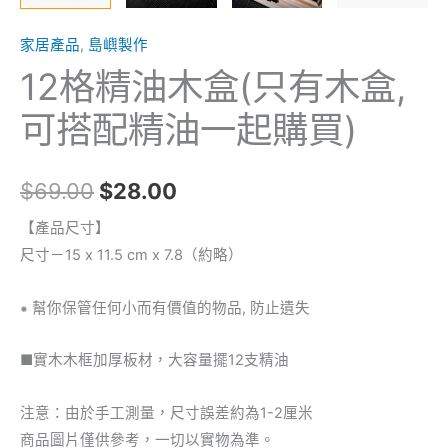
油
家居產品
,
島嶼製作
一
12格精油木盒(只有木盒,
起
購
可搭配精油一起購買)
買)
數
量
$
69.00
$
28.00
【產品尺寸】
尺寸－15 x 11.5 cm x 7.8（約略）
⁕ 幫你保管任何小而有價值的物品, 防止遺失
■實木木框加厚板材，大容量擺12支精油
注意：由於手工測量，尺寸誤差約為1-2厘米
商品圖片僅供參考，一切以實物為準。