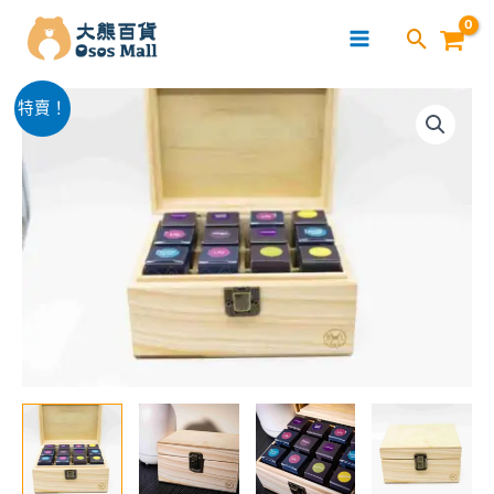
跳
至
主
12
要
原
目
特賣！
格
內
始
前
精
容
油
價
價
木
格：
格：
盒
(只
$69.00。
$28.00。
有
木
盒,
可
搭
配
精