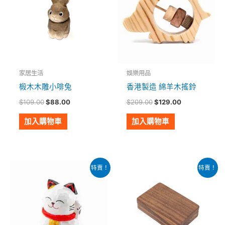
$109.00。
$88.00。
$209.00。
$129.00。
家居生活
娛樂用品
椴木木雕小啡兔
香港製造 綿羊木搖鈴
$
109.00
$
88.00
$
209.00
$
129.00
加入購物車
加入購物車
原
目
原
目
特賣！
特賣！
始
前
始
前
價
價
價
價
格：
格：
格：
格：
$149.00。
$88.00。
$179.00。
$129.00。