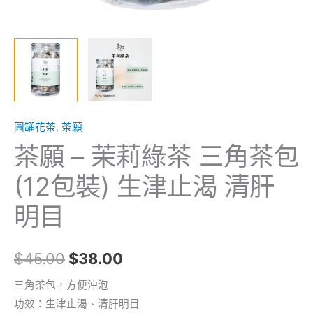
生
津
止
渴
清
肝
圓罐花茶
,
茶願
明
目
茶願 – 茉莉綠茶 三角茶包
數
(12包裝) 生津止渴 清肝
量
明目
$
45.00
$
38.00
三角茶包，方便沖泡
功效：生津止渴、清肝明目