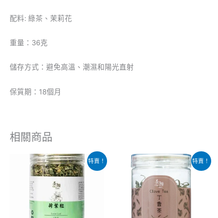
配料: 綠茶、茉莉花
重量：36克
儲存方式：避免高溫、潮濕和陽光直射
保質期：18個月
相關商品
原
目
原
目
特賣！
特賣！
始
前
始
前
價
價
價
價
格：
格：
格：
格：
$65.00。
$38.00。
$45.00。
$38.00。