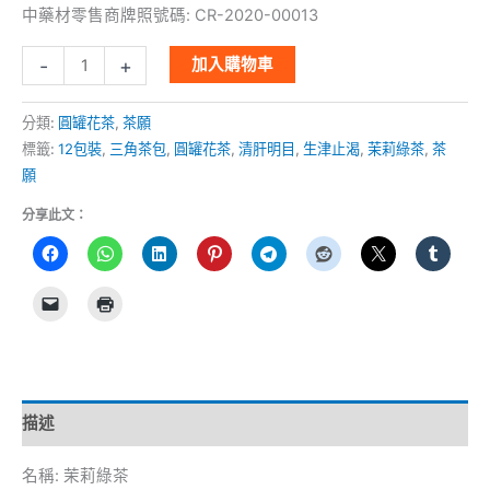
中藥材零售商牌照號碼: CR-2020-00013
-
+
加入購物車
分類:
圓罐花茶
,
茶願
標籤:
12包裝
,
三角茶包
,
圓罐花茶
,
清肝明目
,
生津止渴
,
茉莉綠茶
,
茶
願
分享此文：
描述
名稱: 茉莉綠茶