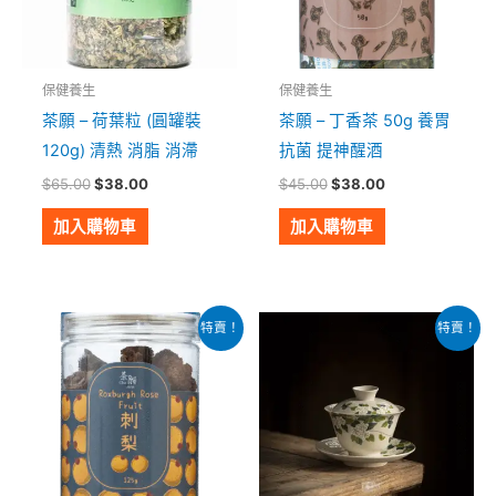
保健養生
保健養生
茶願 – 荷葉粒 (圓罐裝
茶願 – 丁香茶 50g 養胃
120g) 清熱 消脂 消滯
抗菌 提神醒酒
$
65.00
$
38.00
$
45.00
$
38.00
加入購物車
加入購物車
原
目
原
目
特賣！
特賣！
始
前
始
前
價
價
價
價
格：
格：
格：
格：
$45.00。
$38.00。
$185.00。
$155.00。