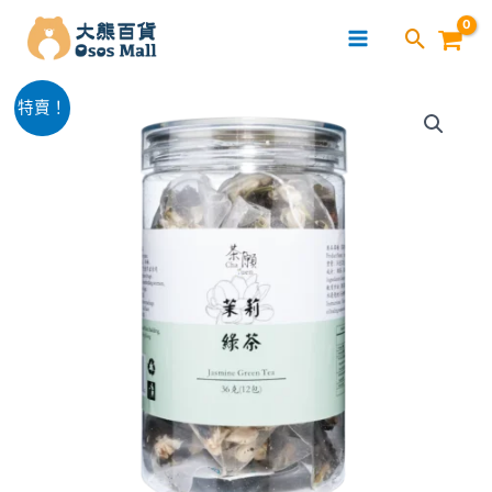
跳
至
主
茶
要
原
目
特賣！
願
內
始
前
-
容
茉
價
價
莉
格：
格：
綠
茶
$45.00。
$38.00。
三
角
茶
包
(12
包
裝)