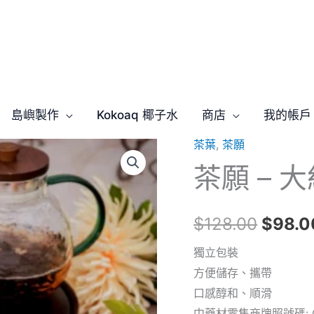
島嶼製作
Kokoaq 椰子水
商店
我的帳戶
茶葉
,
茶願
茶
原
茶願 – 
願
始
-
大
價
$
128.00
$
98.0
紅
格：
袍
獨立包裝
獨
方便儲存、攜帶
$128
立
口感醇和、順滑
包
中藥材零售商牌照號碼: CR