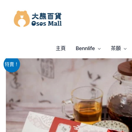
跳
至
主
要
內
容
主頁
Bennlife
茶願
特賣！