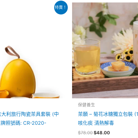
目
原
目
特賣！
前
始
前
價
價
價
：
格：
格：
格：
859.00。
$799.00。
$78.00。
$48.00。
保健養生
大吉大利旅行陶瓷茶具套裝 (中
茶願 – 菊花冰糖獨立包裝 (1
照號碼: CR-2020-
咳化痰 清熱解毒
$
78.00
$
48.00