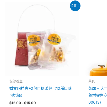
價
原
此
特賣！
格
始
產
範
價
圍：
格
品
$12.00
$
到
有
$15.00
多
種
款
式。
可
在
產
品
保健養生
茶具
頁
婚宴回禮盒+2包自選茶包（12種口味
茶願 – 
面
可選擇）
藥材零售商牌
選
00013)
$
12.00
–
$
15.00