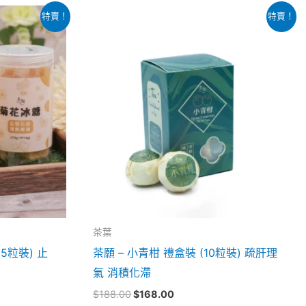
原
目
特賣！
特賣！
始
前
價
價
格：
格：
$188.00。
$168.00。
茶葉
5粒裝) 止
茶願 – 小青柑 禮盒裝 (10粒裝) 疏肝理
氣 消積化滯
$
188.00
$
168.00