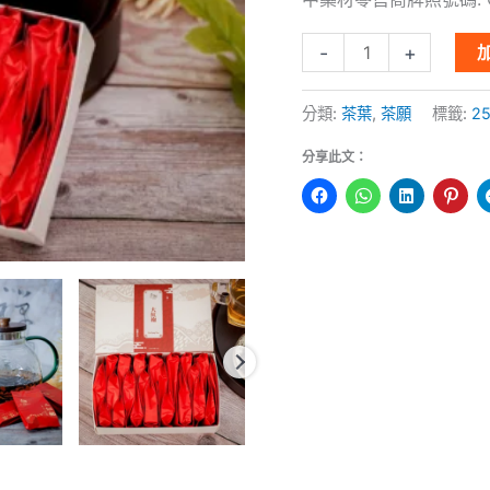
裝
-
+
(25
包
分類:
茶葉
,
茶願
標籤:
2
裝)
數
分享此文：
量