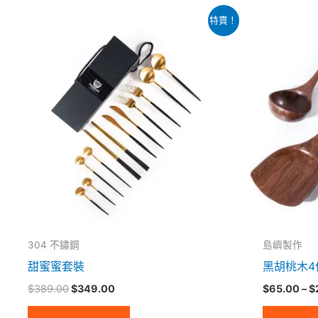
原
目
特賣！
始
前
價
價
格：
格：
$389.00。
$349.00。
304 不鏽鋼
島嶼製作
甜蜜蜜套裝
黑胡桃木4
$
389.00
$
349.00
$
65.00
–
$