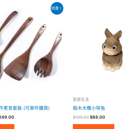
價
原
目
此
特賣！
格
始
前
產
範
價
價
圍：
格：
格：
品
$65.00
$109.00。
$88.00。
到
有
$249.00
多
種
款
式。
可
在
產
品
家居生活
頁
件煮食套裝 (可單件購買)
椴木木雕小啡兔
面
249.00
$
109.00
$
88.00
選