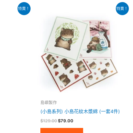
原
目
特賣！
特賣！
始
前
價
價
格：
格：
$129.00。
$79.00。
島嶼製作
(小島系列) 小島花紋木漿綿 (一套4件)
$
129.00
$
79.00