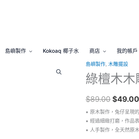
島嶼製作
Kokoaq 椰子水
商店
我的帳戶
島嶼製作
,
木雕擺設
綠
原
綠檀木木
檀
始
木
木
價
$
89.00
$
49.0
雕
格：
小
⁕ 原木製作，兔仔呈現
月
⁕ 經過細緻打磨，作品
$89.0
兔
⁕ 人手製作，全天然原
數