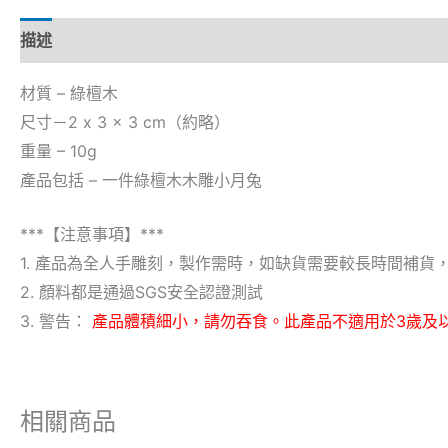
描述
材質 – 綠檀木
尺寸－2 x 3 x 3 cm（約略）
重量 – 10g
產品包括 – 一件綠檀木木雕小月兔
***【注意事項】***
1. 產品為全人手雕刻，製作需時，如缺貨需要較長時間補貨
2. 顏料都是通過SGS安全認證測試
3. 警告：
產品體積細小，請勿吞食。此產品不適用於3歲及
相關商品