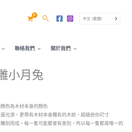
中文 (繁體)
聯絡我們
關於我們
目
雕小月兔
前
價
0
格：
的顏色為木材本身的顏色
表面光滑，更帶有木材本身獨有的木紋，超級迷你尺寸
0。
$49.00。
木雕刻而成，每一隻可能都會有差別，所以每一隻都是唯一的