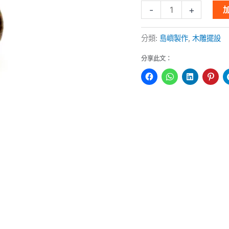
-
+
量
分類:
島嶼製作
,
木雕擺設
分享此文：