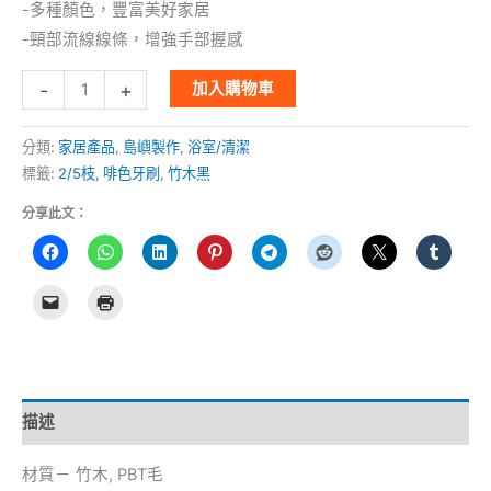
-多種顏色，豐富美好家居
-頸部流線線條，增強手部握感
-
+
加入購物車
分類:
家居產品
,
島嶼製作
,
浴室/清潔
標籤:
2/5枝
,
啡色牙刷
,
竹木黑
分享此文：
描述
材質－ 竹木, PBT毛