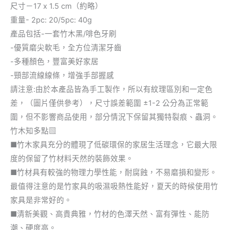
尺寸－17 x 1.5 cm（約略）
重量- 2pc: 20/5pc: 40g
產品包括-一套竹木黑/啡色牙刷
-優質磨尖軟毛，全方位清潔牙齒
-多種顏色，豐富美好家居
-頸部流線線條，增強手部握感
請注意:由於本產品皆為手工製作，所以有紋理區別和一定色
差，（圖片僅供參考），尺寸誤差範圍 ±1-2 公分為正常範
圍，但不影響商品使用，部分情況下保留其獨特裂痕、蟲洞。
竹木知多點▧
■竹木家具充分的體現了低碳環保的家居生活理念，它最大限
度的保留了竹材料天然的裝飾效果。
■竹材具有較強的物理力學性能，耐腐蝕，不易磨損和變形。
最值得注意的是竹家具的吸濕吸熱性能好，夏天的時候使用竹
家具是非常好的。
■清新美觀、高貴典雅，竹材的色澤天然、富有彈性、能防
潮、硬度高。