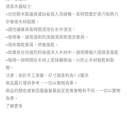
清潔木器貼士:
•切勿將木製器具或砧板放入洗碗機。長時間置於蒸汽和熱力
中會使木材裂開。
•請勿讓餐具長時間浸泡在水中浸泡。
•使用後，請用溫和的洗碗清潔劑清洗餐具。
•用布擦乾餐具，然後風乾。
•如果有任何強烈的味道滲入木材中，請用檸檬片揉搓並風乾
•每隔一段時間在木材上塗抹礦物油，以防止木材變乾和裂
開。
注意：由於手工測量，尺寸誤差約為1-2厘米
商品圖片僅供參考，一切以實物為準。
商品的顏色或會因電腦螢幕設定差異會略有不同，一切以實物
為準。
了解更多