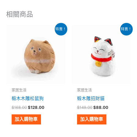
相關商品
原
目
原
目
特賣！
特賣！
始
前
始
前
價
價
價
價
格：
格：
格：
格：
$168.00。
$128.00。
$149.00。
$88.00。
家居生活
家居生活
椴木木雕松鼠狗
椴木雕招財貓
$
168.00
$
128.00
$
149.00
$
88.00
加入購物車
加入購物車