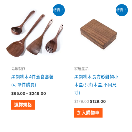
價
原
目
此
特賣！
特賣！
格
始
前
產
範
價
價
圍：
格：
格：
品
$65.00
$179.00。
$129.00。
有
到
$249.00
多
種
款
式。
島嶼製作
家居產品
可
黑胡桃木4件煮食套裝
黑胡桃木長方形雜物小
在
(可單件購買)
木盒(只有木盒,不同尺
產
寸)
$
65.00
–
$
249.00
品
$
179.00
$
129.00
頁
選擇規格
面
加入購物車
選
擇