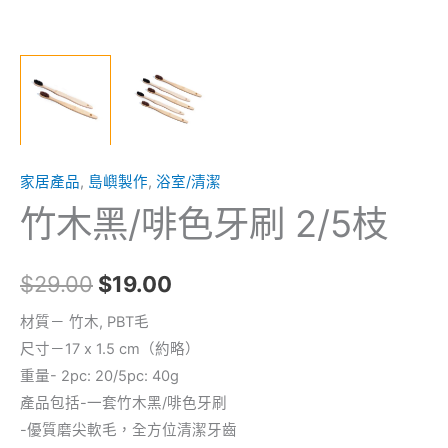
家居產品
,
島嶼製作
,
浴室/清潔
竹木黑/啡色牙刷 2/5枝
$
29.00
$
19.00
材質－ 竹木, PBT毛
尺寸－17 x 1.5 cm（約略）
重量- 2pc: 20/5pc: 40g
產品包括-一套竹木黑/啡色牙刷
-優質磨尖軟毛，全方位清潔牙齒