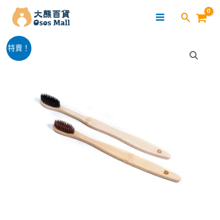
跳
至
主
竹
要
原
目
特賣！
木
內
始
前
黑/
容
啡
價
價
色
格：
格：
牙
刷
$29.00。
$19.00。
2/5
枝
數
量