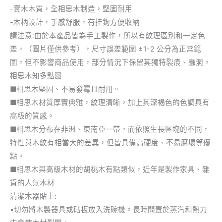
-實木木質，全相思木制造，堅固耐用
-木柄設計，手感舒服，有挂鉤方便收納
請注意:由於本產品皆為手工製作，所以有紋理區別和一定色
差，（圖片僅供參考），尺寸誤差範圍 ±1-2 公分為正常範
圍，但不影響商品使用，部分情況下保留其獨特裂痕、蟲洞。
相思木知多點▧
■相思木堅固、不易發霉且耐用。
■相思木材質厚實典雅，紋理清晰，加上其深褐色的色調具有
高級的質感。
■相思木分布在非洲、東南亞一帶，而依照生長區塊的不同，
特性與木紋有相當大的差異，但皆具備高硬度、不易腐壞等優
點。
■相思木與高級木材的胡桃木有點類似，近年是製作家具、雜
貨的人氣木材
清潔木器貼士:
•切勿將木製器具或砧板放入洗碗機。長時間置於蒸汽和熱力