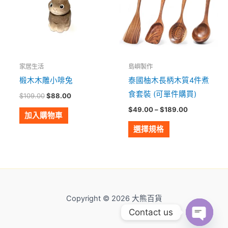
有
到
$189.00
多
種
款
式。
家居生活
島嶼製作
可
椴木木雕小啡兔
泰國柚木長柄木質4件煮
在
食套裝 (可單件購買)
$
109.00
$
88.00
產
$
49.00
–
$
189.00
品
加入購物車
頁
選擇規格
面
選
擇
選
項
Copyright © 2026 大熊百貨
Contact us