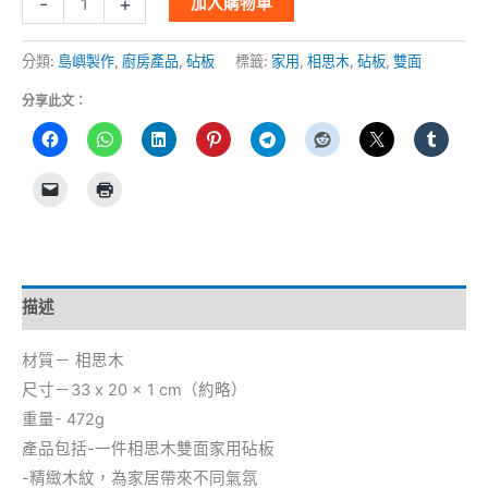
-
+
加入購物車
分類:
島嶼製作
,
廚房產品
,
砧板
標籤:
家用
,
相思木
,
砧板
,
雙面
分享此文：
描述
材質－ 相思木
尺寸－33 x 20 x 1 cm（約略）
重量- 472g
產品包括-一件相思木雙面家用砧板
-精緻木紋，為家居帶來不同氣氛