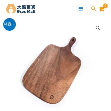
跳
至
主
相
要
原
目
特賣！
思
內
始
前
木
容
雙
價
價
面
格：
格：
家
用
$189.00。
$149.00。
砧
板
數
量