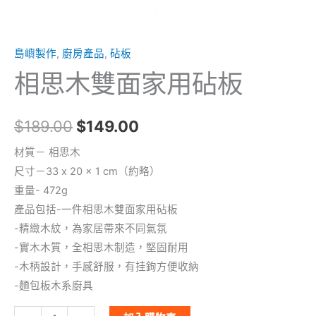
島嶼製作
,
廚房產品
,
砧板
相思木雙面家用砧板
$
189.00
$
149.00
材質－ 相思木
尺寸－33 x 20 x 1 cm（約略）
重量- 472g
產品包括-一件相思木雙面家用砧板
-精緻木紋，為家居帶來不同氣氛
-實木木質，全相思木制造，堅固耐用
-木柄設計，手感舒服，有挂鉤方便收納
-麵包板木系廚具