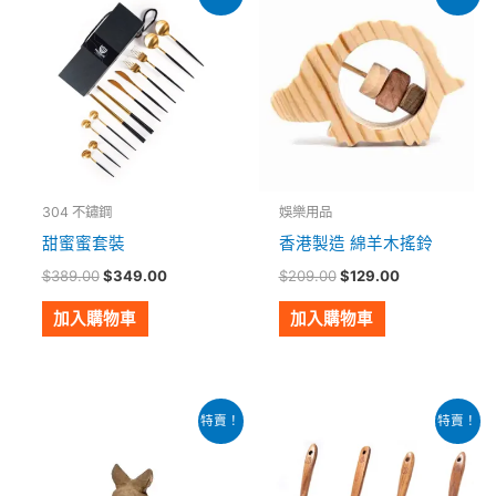
始
前
始
前
價
價
價
價
格：
格：
格：
格：
$389.00。
$349.00。
$209.00。
$129.00。
304 不鏽鋼
娛樂用品
甜蜜蜜套裝
香港製造 綿羊木搖鈴
$
389.00
$
349.00
$
209.00
$
129.00
加入購物車
加入購物車
原
目
價
此
特賣！
特賣！
始
前
格
產
價
價
範
格：
格：
圍：
品
$109.00。
$88.00。
$49.00