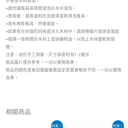
中會使木材裂開。
•請勿讓餐具長時間浸泡在水中浸泡。
•使用後，請用溫和的洗碗清潔劑清洗餐具。
•用布擦乾餐具，然後風乾。
•如果有任何強烈的味道滲入木材中，請用檸檬片揉搓並風乾
•每隔一段時間在木材上塗抹礦物油，以防止木材變乾和裂
開。
注意：由於手工測量，尺寸誤差約為1-2厘米
商品圖片僅供參考，一切以實物為準。
商品的顏色或會因電腦螢幕設定差異會略有不同，一切以實物
為準。
相關商品
原
目
原
目
特賣！
特賣！