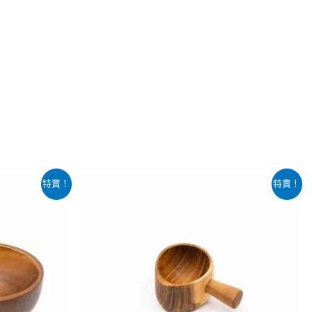
原
目
特賣！
特賣！
始
前
價
價
格：
格：
$139.00。
$99.00。