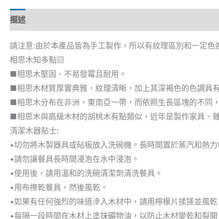
描述
請注意:由於本產品皆為手工製作，所以有紋理區別和一定色差
相思木知多點▧
■相思木堅固、不易發霉且耐用。
■相思木材質厚實典雅，紋理清晰，加上其深褐色的色調具
■相思木分布在非洲、東南亞一帶，而依照生長區塊的不同
■相思木與高級木材的胡桃木有點類似，近年是製作家具、
清潔木器貼士:
•切勿將木製器具或砧板放入洗碗機。長時間置於蒸汽和熱力
•請勿讓餐具長時間浸泡在水中浸泡。
•使用後，請用溫和的洗碗清潔劑清洗餐具。
•用布擦乾餐具，然後風乾。
•如果有任何強烈的味道滲入木材中，請用檸檬片揉搓並風乾
•每隔一段時間在木材上塗抹礦物油，以防止木材變乾和裂開