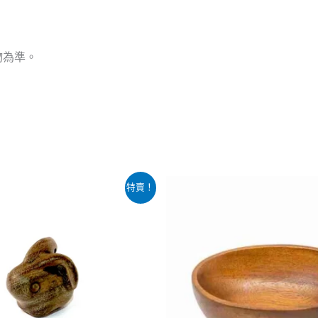
物為準。
目
原
目
特賣！
前
始
前
價
價
價
：
格：
格：
格：
9.00。
$49.00。
$199.00。
$159.00。