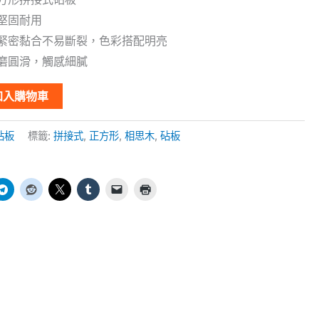
堅固耐用
節緊密黏合不易斷裂，色彩搭配明亮
磨圓滑，觸感細膩
加入購物車
砧板
標籤:
拼接式
,
正方形
,
相思木
,
砧板