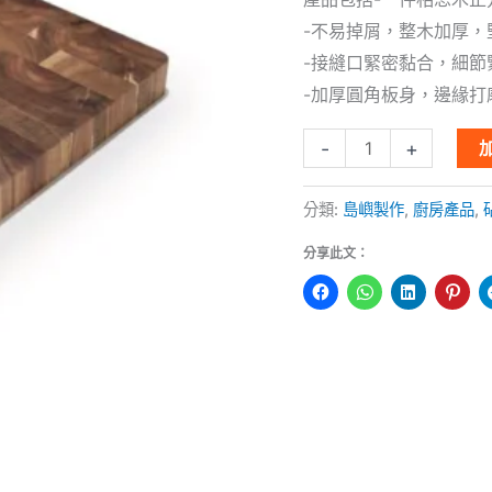
砧
-不易掉屑，整木加厚，
板
-接縫口緊密黏合，細
數
-加厚圓角板身，邊緣打
量
-
+
分類:
島嶼製作
,
廚房產品
,
分享此文：