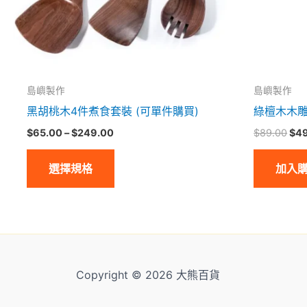
式。
可
在
產
品
島嶼製作
島嶼製作
頁
黑胡桃木4件煮食套裝 (可單件購買)
綠檀木木
面
$
65.00
–
$
249.00
$
89.00
$
4
選
選擇規格
加入
擇
選
項
Copyright © 2026 大熊百貨