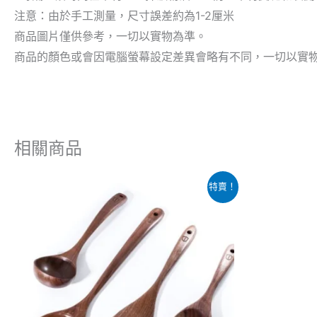
注意：由於手工測量，尺寸誤差約為1-2厘米
商品圖片僅供參考，一切以實物為準。
商品的顏色或會因電腦螢幕設定差異會略有不同，一切以實
相關商品
價
原
此
特賣！
格
始
產
範
價
圍：
格
品
$65.00
$8
到
有
$249.00
多
種
款