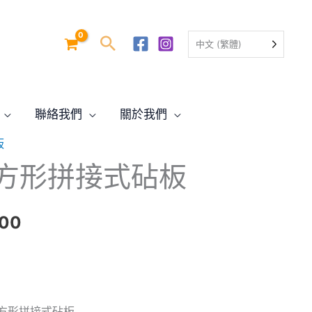
中文 (繁體)
聯絡我們
關於我們
板
目
方形拼接式砧板
前
價
.00
格：
.00。
$359.00。
方形拼接式砧板