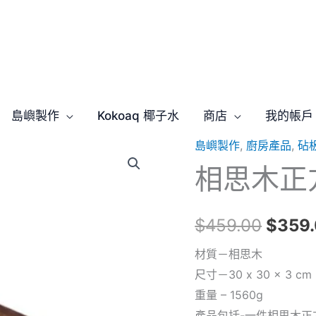
島嶼製作
Kokoaq 椰子水
商店
我的帳戶
島嶼製作
,
廚房產品
,
砧
相
原
相思木正
思
始
木
正
價
$
459.00
$
359
方
格：
形
材質－相思木
拼
尺寸－30 x 30 x 3 cm
$459
接
重量 – 1560g
式
產品包括-一件相思木正