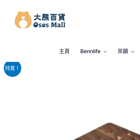
跳
至
主
要
內
容
主頁
Bennlife
茶願
特賣！