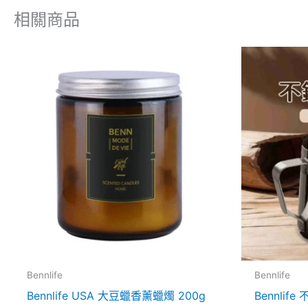
相關商品
此
產
品
有
多
種
款
式。
可
在
產
品
Bennlife
Bennlife
頁
Bennlife USA 大豆蠟香薰蠟燭 200g
Bennli