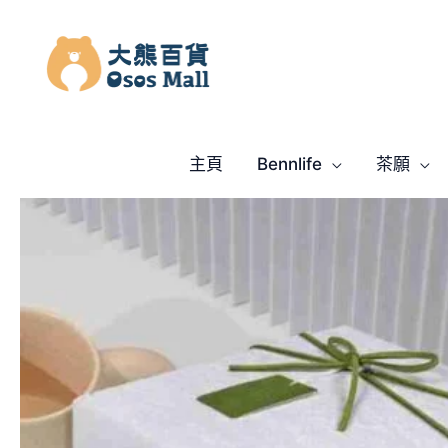
跳
至
主
要
內
容
主頁
Bennlife
茶願