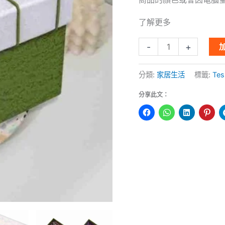
物
了解更多
包
裝
-
+
空
盒
分類:
家居生活
標籤:
Tes
數
分享此文：
量