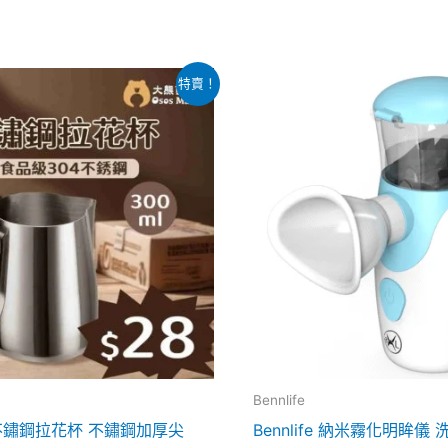
價
原
目
此
特賣！
格
始
前
產
範
價
價
圍：
格：
格：
品
$32.00
$299.00。
$78.00。
到
有
$38.00
多
種
款
式。
可
在
產
品
Bennlife
頁
fe 不鏽鋼拉花杯 不鏽鋼加厚尖
Bennlife 納米霧化明眸儀