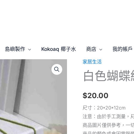
島嶼製作
Kokoaq 椰子水
商店
我的帳戶
家居生活
白
白色蝴蝶
色
蝴
蝶
$
20.00
結
禮
尺寸：20*20*12cm
物
注意：由於手工測量，尺
盒
商品圖片僅供參考，一
禮
商品的顏色或會因電腦