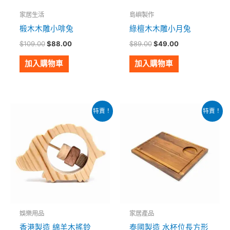
家居生活
島嶼製作
椴木木雕小啡兔
綠檀木木雕小月兔
$
109.00
$
88.00
$
89.00
$
49.00
加入購物車
加入購物車
原
目
原
目
特賣！
特賣！
始
前
始
前
價
價
價
價
格：
格：
格：
格：
$209.00。
$129.00。
$299.00。
$259.00。
娛樂用品
家居產品
香港製造 綿羊木搖鈴
泰國製造 水杯位長方形