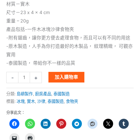
材質－實木
尺寸－23 x 4 x 4 cm
重量 – 20g
產品包括-一件木冰塊沙律食物夾
-附有鋸齒，讓你更方便去處理食物，而且可以有不同的用途
-原木製造，人手為你打造最好的木製品， 紋理精緻， 可觀亦
實用
-泰國製造， 帶給你不一樣的品質
-
+
加入購物車
分類:
島嶼製作
,
廚房產品
,
泰國製造
標籤:
冰塊
,
實木
,
沙律
,
泰國製造
,
食物夾
分享此文：