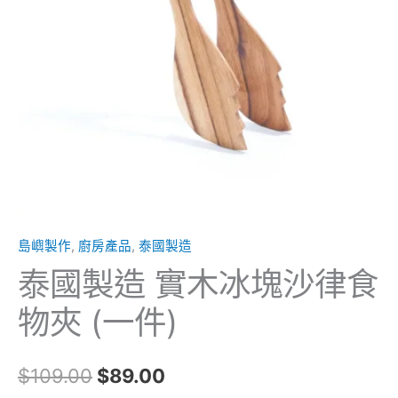
件)
數
量
島嶼製作
,
廚房產品
,
泰國製造
泰國製造 實木冰塊沙律食
物夾 (一件)
$
109.00
$
89.00