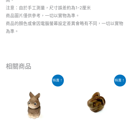
開。
注意：由於手工測量，尺寸誤差約為1-2厘米
商品圖片僅供參考，一切以實物為準。
商品的顏色或會因電腦螢幕設定差異會略有不同，一切以實物
為準。
相關商品
原
目
原
目
特賣！
特賣！
始
前
始
前
價
價
價
價
格：
格：
格：
格：
$109.00。
$88.00。
$89.00。
$49.00。