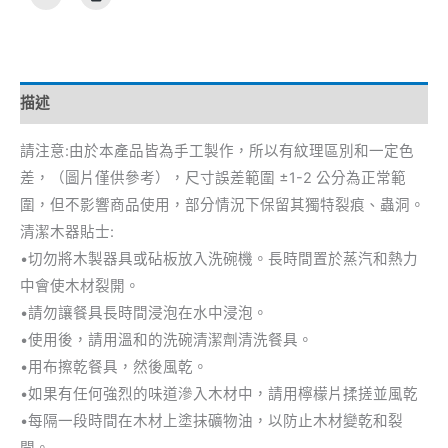
描述
請注意:由於本產品皆為手工製作，所以有紋理區別和一定色
差，（圖片僅供參考），尺寸誤差範圍 ±1-2 公分為正常範
圍，但不影響商品使用，部分情況下保留其獨特裂痕、蟲洞。
清潔木器貼士:
•切勿將木製器具或砧板放入洗碗機。長時間置於蒸汽和熱力
中會使木材裂開。
•請勿讓餐具長時間浸泡在水中浸泡。
•使用後，請用溫和的洗碗清潔劑清洗餐具。
•用布擦乾餐具，然後風乾。
•如果有任何強烈的味道滲入木材中，請用檸檬片揉搓並風乾
•每隔一段時間在木材上塗抹礦物油，以防止木材變乾和裂