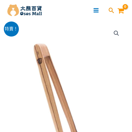
跳
至
主
泰
要
原
目
特賣！
國
內
始
前
製
容
造
價
價
實
格：
格：
木
冰
$109.00。
$89.00。
塊
沙
律
食
物
夾
(一