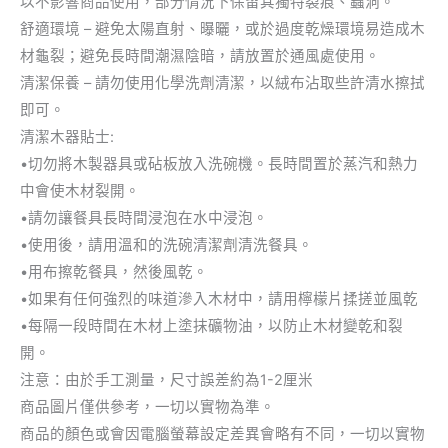
以不影響商品使用，部分情況下保留其獨特裂痕、蟲洞。
舒適環境 – 避免太陽直射、曝曬，或於過度乾燥環境易造成木
材龜裂；避免長時間潮濕陰暗，請放置於通風處使用。
清潔保養 – 請勿使用化學洗劑清潔，以絨布沾取些許清水擦拭
即可。
清潔木器貼士:
•切勿將木製器具或砧板放入洗碗機。長時間置於蒸汽和熱力
中會使木材裂開。
•請勿讓餐具長時間浸泡在水中浸泡。
•使用後，請用溫和的洗碗清潔劑清洗餐具。
•用布擦乾餐具，然後風乾。
•如果有任何強烈的味道滲入木材中，請用檸檬片揉搓並風乾
•每隔一段時間在木材上塗抹礦物油，以防止木材變乾和裂
開。
注意：由於手工測量，尺寸誤差約為1-2厘米
商品圖片僅供參考，一切以實物為準。
商品的顏色或會因電腦螢幕設定差異會略有不同，一切以實物