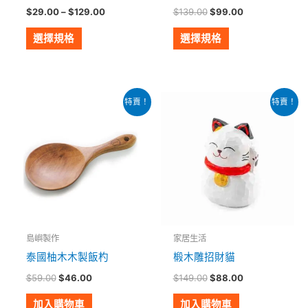
產
產
$
29.00
–
$
129.00
$
139.00
$
99.00
品
品
頁
頁
選擇規格
選擇規格
面
面
選
選
擇
擇
原
目
原
目
特賣！
特賣！
始
前
始
前
選
選
價
價
價
價
項
項
格：
格：
格：
格：
$59.00。
$46.00。
$149.00。
$88.00。
島嶼製作
家居生活
泰國柚木木製飯杓
椴木雕招財貓
$
59.00
$
46.00
$
149.00
$
88.00
加入購物車
加入購物車