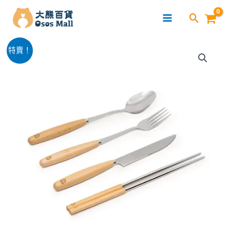
跳
至
主
櫸
要
原
目
特賣！
木
內
始
前
柄
容
不
價
價
鏽
格：
格：
鋼
西
$89.00。
$59.00。
餐
具
連
透
明
餐
具