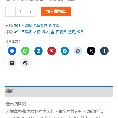
-
+
加入購物車
分類:
304 不鏽鋼
,
島嶼製作
,
廚房產品
標籤:
4件
,
不鏽鋼
,
木柄
,
櫸木
,
盒
,
西餐具
,
透明
,
餐具
分享此文：
描述
櫸木提醒 ▧
天然櫸木–櫸木嚴選原木製作，每塊木材具有天然紋路色差，