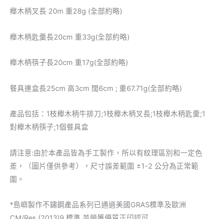
櫸木柄叉長 20m 重28g (全部約略)
櫸木柄匙羹長20cm 重33g(全部約略)
櫸木柄筷子長20cm 重17g(全部約略)
餐具連盒長25cm 高3cm 闊6cm ; 重67.71g(全部約略)
產品包括：1枝櫸木柄牛排刀;1枝櫸木柄叉長;1枝櫸木柄匙羹;1
對櫸木柄筷子;1個餐具盒
請注意:由於本產品皆為手工製作，所以有紋理區別和一定色
差，（圖片僅供參考），尺寸誤差範圍 ±1-2 公分為正常範
圍。
*島嶼製作不鏽鋼產品系列已通過美國GRAS標準及歐洲
CM/Res (2013)9 標準 並榮獲優質正印認可