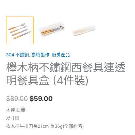
盒
(4
件
裝)
數
量
304 不鏽鋼
,
島嶼製作
,
廚房產品
櫸木柄不鏽鋼西餐具連透
明餐具盒 (4件裝)
$
89.00
$
59.00
木種 ▧櫸
尺寸▧
櫸木柄牛排刀長21cm 重36g(全部約略)