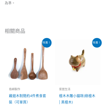
為準。
相關商品
價
原
目
此
此
特賣！
特賣！
格
始
前
產
產
範
價
價
圍：
格：
格：
品
品
$29.00
$139.00。
$99.00。
有
到
有
$129.00
多
多
種
種
款
款
式。
式。
島嶼製作
家居生活
可
可
雞翅木制簡約4件煮食套
檀木木雕小貓咪(綠檀木
在
在
裝（可單買）
| 黑檀木)