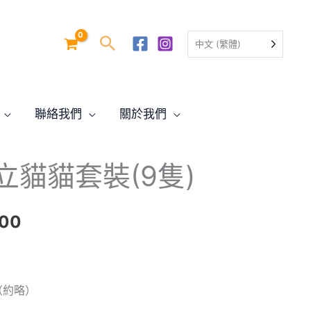
中文 (繁體)
聯絡我們
關於我們
目
立貓貓套裝(9隻)
前
價
.00
格：
.00。
$549.00。
m（約略）