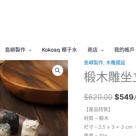
島嶼製作
Kokoaq 椰子水
商店
我的帳戶
島嶼製作
,
木雕擺設
椴
原
椴木雕坐
木
始
雕
坐
價
$
620.00
$
549
立
格：
貓
【產品特質】
貓
材質 – 椴木
$620
套
尺寸－2.5 x 3 x 3 c
裝
重量 – 10g