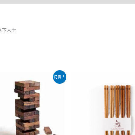
以下人士
目
原
目
特賣！
前
始
前
價
價
價
：
格：
格：
格：
329.00。
$229.00。
$159.00。
$109.00。