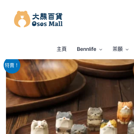
跳
至
主
要
內
容
主頁
Bennlife
茶願
特賣！