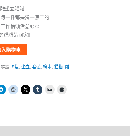
木雕坐立貓貓
，每一件都是獨一無二的
在工作枱頭治愈心靈
的貓貓帶回家!!
加入購物車
標籤:
9隻
,
坐立
,
套裝
,
椴木
,
貓貓
,
雕