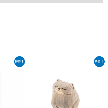
原
目
特賣！
特賣！
始
前
價
價
格：
格：
$79.00。
$69.00。