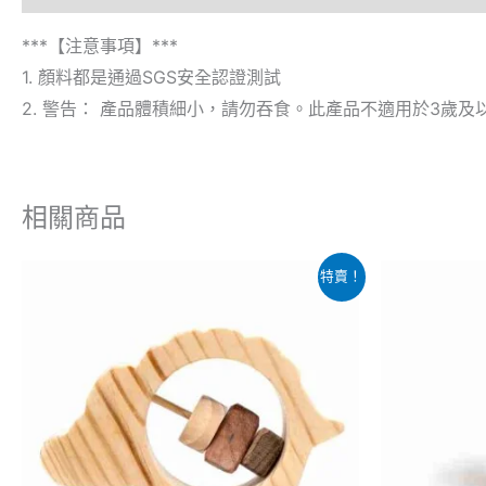
***【注意事項】***
1. 顏料都是通過SGS安全認證測試
2. 警告： 產品體積細小，請勿吞食。此產品不適用於3歲及
相關商品
原
目
原
特賣！
始
前
始
價
價
價
格：
格：
格
$209.00。
$129.00。
$