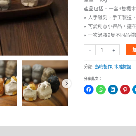
(9
產品包括 – 一套9隻椴
隻)
⁕ 人手雕刻，手工製造
數
⁕ 可愛創意小禮品，擺
量
⁕ 一次過將9隻不同品種
-
+
分類:
島嶼製作
,
木雕擺設
分享此文：