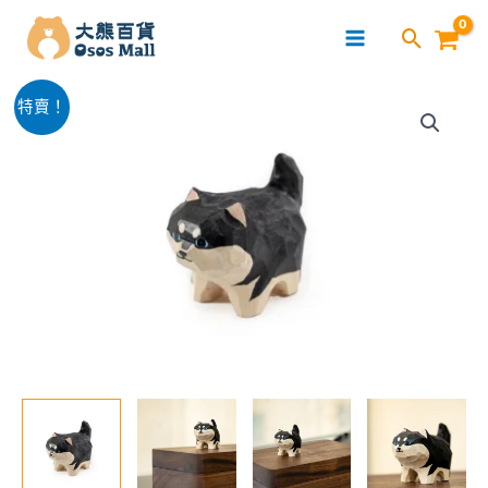
跳
至
主
椴
要
原
目
特賣！
木
內
始
前
雕
容
可
價
價
愛
格：
格：
哈
士
$79.00。
$59.00。
奇
數
量