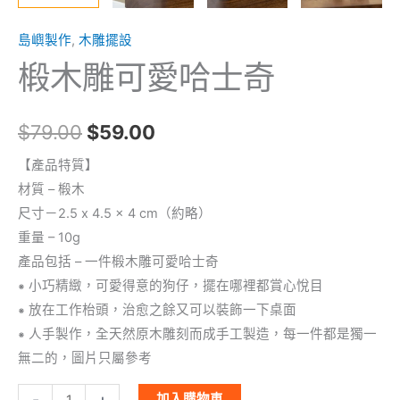
島嶼製作
,
木雕擺設
椴木雕可愛哈士奇
$
79.00
$
59.00
【產品特質】
材質 – 椴木
尺寸－2.5 x 4.5 x 4 cm（約略）
重量 – 10g
產品包括 – 一件椴木雕可愛哈士奇
⁕ 小巧精緻，可愛得意的狗仔，擺在哪裡都賞心悅目
⁕ 放在工作枱頭，治愈之餘又可以裝飾一下桌面
⁕ 人手製作，全天然原木雕刻而成手工製造，每一件都是獨一
無二的，圖片只屬參考
-
+
加入購物車