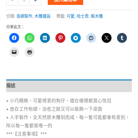
分類:
島嶼製作
,
木雕擺設
標籤:
可愛
,
哈士奇
,
椴木雕
分享此文：
描述
⁕ 小巧精緻，可愛得意的狗仔，擺在哪裡都賞心悅目
⁕ 放在工作枱頭，治愈之餘又可以裝飾一下桌面
⁕ 人手製作，全天然原木雕刻而成，每一隻可能都會有差別，
所以每一隻都是唯一的
***【注意事項】***