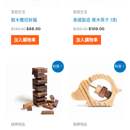
家居生活
家居生活
椴木雕招財貓
泰國製造 實木筷子 5對
$
149.00
$
88.00
$
159.00
$
109.00
加入購物車
加入購物車
原
目
原
目
特賣！
特賣！
始
前
始
前
價
價
價
價
格：
格：
格：
格：
$329.00。
$229.00。
$209.00。
$129.00。
娛樂用品
娛樂用品