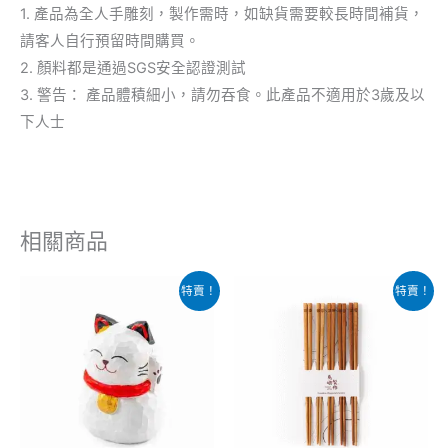
1. 產品為全人手雕刻，製作需時，如缺貨需要較長時間補貨，
請客人自行預留時間購買。
2. 顏料都是通過SGS安全認證測試
3. 警告： 產品體積細小，請勿吞食。此產品不適用於3歲及以
下人士
相關商品
原
目
原
目
特賣！
特賣！
始
前
始
前
價
價
價
價
格：
格：
格：
格：
$149.00。
$88.00。
$159.00。
$109.00。