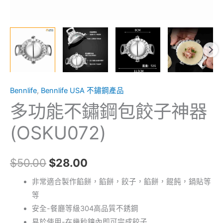
Bennlife
,
Bennlife USA 不鏽鋼產品
多功能不鏽鋼包餃子神器
(OSKU072)
$
50.00
$
28.00
非常適合製作餡餅，餡餅，餃子，餡餅，餛飩，鍋貼等
等
安全-餐廳等級304高品質不銹鋼
易於使用-在幾秒鐘內即可完成餃子