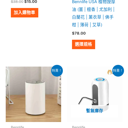
Bennlife USA 植物按摩
$
38.00
$
15.00
品
油 (薑 | 檀香 | 尤加利 |
頁
加入購物車
白蘭花 | 薰衣草 | 佛手
面
柑 | 薄荷 | 艾草)
選
$
78.00
擇
選
選擇規格
項
原
目
原
目
此
特賣！
特賣！
始
前
始
前
產
價
價
價
價
格：
格：
格：
格：
品
$538.00。
$268.00。
$168.00。
$68.00。
有
多
種
暫無庫存
款
式。
Bennlife
Bennlife