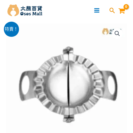
跳
至
主
多
要
原
目
特賣！
功
內
始
前
能
容
不
價
價
鏽
格：
格：
鋼
包
$50.00。
$28.00。
餃
子
神
器
(OSKU072)
數
量