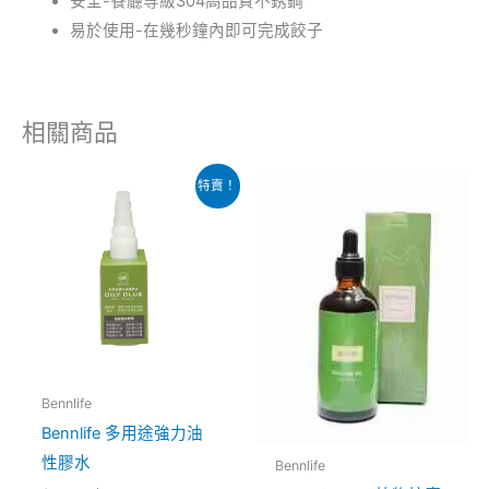
安全-餐廳等級304高品質不銹鋼
易於使用-在幾秒鐘內即可完成餃子
相關商品
原
目
此
特賣！
始
前
產
價
價
格：
格：
品
$38.00。
$15.00。
有
多
種
款
式。
Bennlife
可
Bennlife 多用途強力油
在
性膠水
Bennlife
產