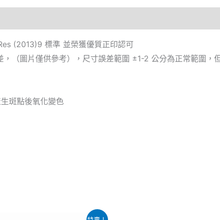
 (2013)9 標準 並榮獲優質正印認可
，（圖片僅供參考），尺寸誤差範圍 ±1-2 公分為正常範圍
產生斑點後氧化變色
目
原
目
特賣！