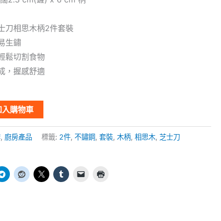
士刀相思木柄2件套裝
易生鏽
輕鬆切割食物
成，握感舒適
加入購物車
作
,
廚房產品
標籤:
2件
,
不鏽鋼
,
套裝
,
木柄
,
相思木
,
芝士刀