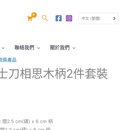
中文 (繁體)
聯絡我們
關於我們
廚房產品
目
士刀相思木柄2件套裝
前
價
格：
0。
$59.00。
 闊2.5 cm(鏟) x 6 cm 柄
闊2.3 cm(鏟) x 6 cm 柄