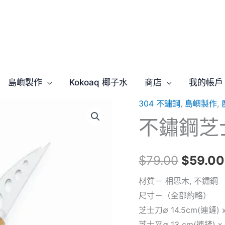
島嶼製作
Kokoaq 椰子水
商店
我的帳戶
304 不鏽鋼
,
島嶼製作
,
不
原
不鏽鋼芝
鏽
始
鋼
芝
價
$
79.00
$
59.00
士
格：
刀
材質－ 相思木, 不鏽鋼
相
尺寸－（全部約略）
$79.0
思
芝士刀∅ 14.5cm(連鏟) x
木
芝士叉∅ 13 cm(連鏟) x 