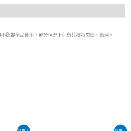
，但不影響商品使用，部分情況下保留其獨特裂痕、蟲洞。
原
目
特賣！
特賣！