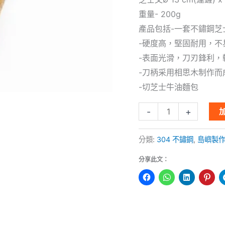
柄
重量- 200g
2
產品包括-一套不鏽鋼芝
件
-硬度高，堅固耐用，不
套
-表面光滑，刀刃鋒利，
裝
-刀柄采用相思木制作而
數
-切芝士牛油麵包
量
-
+
分類:
304 不鏽鋼
,
島嶼製
分享此文：