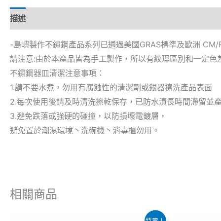
描述
-島嶼製作不鏽鋼產品系列已通過美國GRAS標準及歐洲 CM/Res
請注意:由於本產品皆為手工製作，所以有紋理區別和一定色差
不鏽鋼器皿清潔注意事項：
1.請不要水煮，勿用有腐蝕性的清潔劑或銀器擦洗產品表面
2.每次使用後請及時清洗擦乾保存，已防水漬長時間滯留並
3.避免跌落或強硬的碰撞，以防損壞電鍍層，
避免置於潮濕環境丶洗碗機丶消毒櫃勿用。
相關商品
原
目
原
特賣！