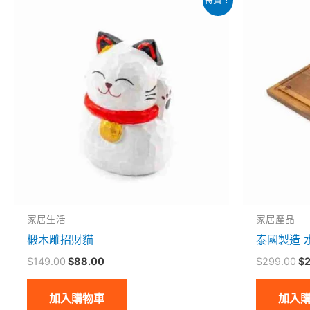
始
前
始
價
價
價
格：
格：
格
$149.00。
$88.00。
$
家居生活
家居產品
椴木雕招財貓
泰國製造 
$
149.00
$
88.00
$
299.00
$
加入購物車
加入