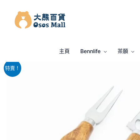
跳
至
主
要
內
容
主頁
Bennlife
茶願
特賣！