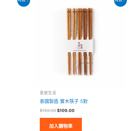
始
前
價
價
格：
格：
$159.00。
$109.00。
家居生活
泰國製造 實木筷子 5對
$
159.00
$
109.00
加入購物車