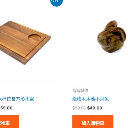
前
始
前
價
價
價
：
格：
格：
格：
299.00。
$259.00。
$89.00。
$49.00。
島嶼製作
水杯位長方形托盤
綠檀木木雕小月兔
259.00
$
89.00
$
49.00
購物車
加入購物車