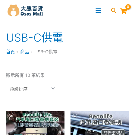
跳
至
主
要
USB-C供電
內
容
首頁
商品
USB-C供電
顯示所有 10 筆結果
此
此
產
產
品
品