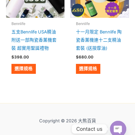
種
種
款
款
式。
式。
Bennlife
Bennlife
可
可
五支Bennlife USA精油
十一月限定 Bennlife 陶
在
在
附送一部陶瓷香薰機套
瓷香薰機連十二支精油
產
產
裝 超實用聖誕禮物
套裝 (送按摩油)
品
品
$
398.00
$
680.00
頁
頁
面
面
選擇規格
選擇規格
選
選
擇
擇
選
選
項
項
Copyright © 2026 大熊百貨
Contact us