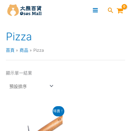
跳
至
主
要
Pizza
內
容
首頁
商品
Pizza
顯示單一結果
原
目
特賣！
始
前
價
價
格：
格：
$59.00。
$45.00。