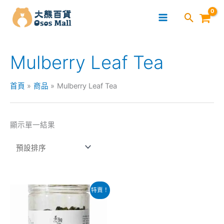
跳
至
主
要
Mulberry Leaf Tea
內
容
首頁
商品
Mulberry Leaf Tea
顯示單一結果
原
目
特賣！
始
前
價
價
格：
格：
$65.00。
$38.00。