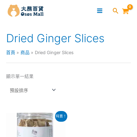
跳
至
主
要
Dried Ginger Slices
內
容
首頁
商品
Dried Ginger Slices
顯示單一結果
原
目
特賣！
始
前
價
價
格：
格：
$45.00。
$38.00。