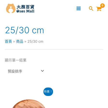
跳
至
主
要
25/30 cm
內
容
首頁
商品
25/30 cm
顯示單一結果
原
目
特賣！
始
前
價
價
格：
格：
$179.00。
$129.00。