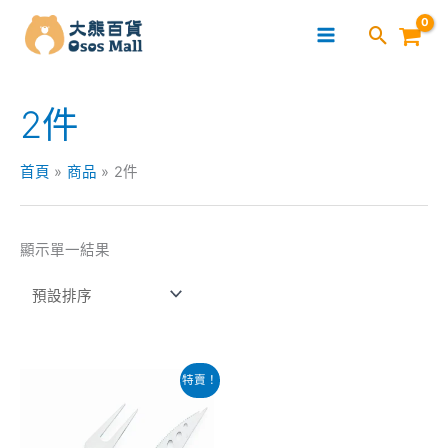
跳
至
主
要
2件
內
容
首頁
商品
2件
顯示單一結果
原
目
特賣！
始
前
價
價
格：
格：
$79.00。
$59.00。