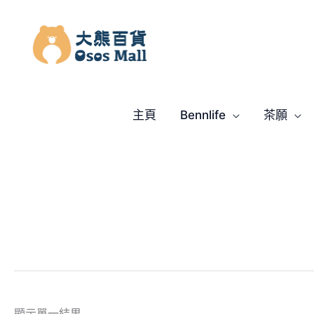
跳
至
主
要
內
容
主頁
Bennlife
茶願
顯示單一結果