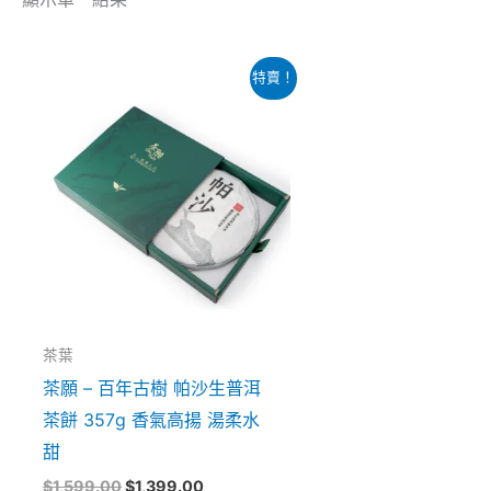
原
目
特賣！
始
前
價
價
格：
格：
$1,599.00。
$1,399.00。
茶葉
茶願 – 百年古樹 帕沙生普洱
茶餅 357g 香氣高揚 湯柔水
甜
$
1,599.00
$
1,399.00