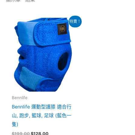
原
目
特賣！
始
前
價
價
格：
格：
$199.00。
$128.00。
Bennlife
Bennlife 運動型護膝 適合行
山, 跑步, 籃球, 足球 (藍色一
隻)
$
199.00
$
128.00