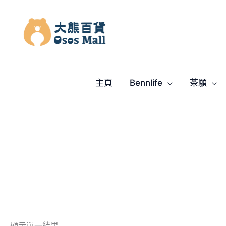
跳
至
主
要
內
容
主頁
Bennlife
茶願
顯示單一結果