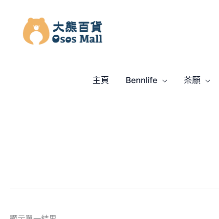
跳
至
主
要
內
容
主頁
Bennlife
茶願
顯示單一結果