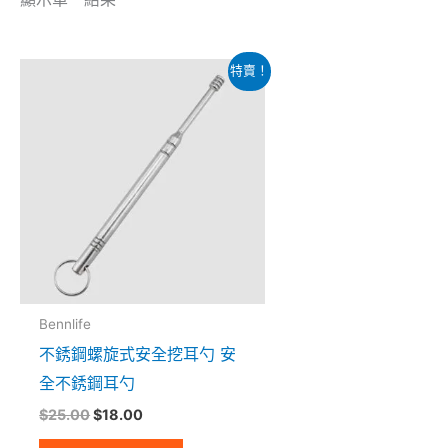
原
目
特賣！
始
前
價
價
格：
格：
$25.00。
$18.00。
Bennlife
不銹鋼螺旋式安全挖耳勺 安
全不銹鋼耳勺
$
25.00
$
18.00