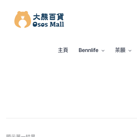
跳
至
主
要
內
容
主頁
Bennlife
茶願
顯示單一結果